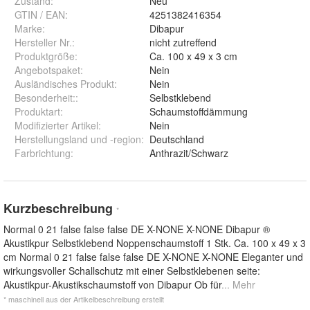
Zustand:
Neu
GTIN / EAN:
4251382416354
Marke:
Dibapur
Hersteller Nr.:
nicht zutreffend
Produktgröße
:
Ca. 100 x 49 x 3 cm
Angebotspaket
:
Nein
Ausländisches Produkt
:
Nein
Besonderheit:
:
Selbstklebend
Produktart
:
Schaumstoffdämmung
Modifizierter Artikel
:
Nein
Herstellungsland und -region
:
Deutschland
Farbrichtung
:
Anthrazit/Schwarz
Kurzbeschreibung
*
Normal 0 21 false false false DE X-NONE X-NONE Dibapur ®
Akustikpur Selbstklebend Noppenschaumstoff 1 Stk. Ca. 100 x 49 x 3
cm Normal 0 21 false false false DE X-NONE X-NONE Eleganter und
wirkungsvoller Schallschutz mit einer Selbstklebenen seite:
Akustikpur-Akustikschaumstoff von Dibapur Ob für
... Mehr
* maschinell aus der Artikelbeschreibung erstellt