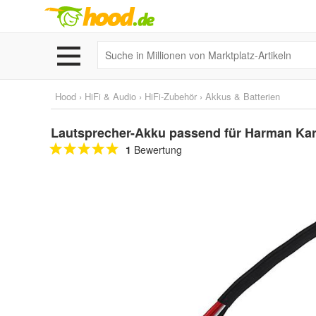
Hood
›
HiFi & Audio
›
HiFi-Zubehör
›
Akkus & Batterien
Lautsprecher-Akku passend für Harman Ka
1
Bewertung