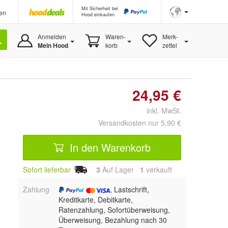
Mit Sicherheit bei
en
Hood einkaufen
Anmelden
Waren-
Merk-
Mein Hood
korb
zettel
24,95 €
inkl. MwSt.
Versandkosten nur 5,90 €
In den Warenkorb
Sofort lieferbar
3
Auf Lager
1
 verkauft
Zahlung
, Lastschrift,
Kreditkarte, Debitkarte,
Ratenzahlung, Sofortüberweisung,
Überweisung, Bezahlung nach 30