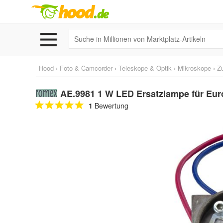
Hood
›
Foto & Camcorder
›
Teleskope & Optik
›
Mikroskope
›
Z
AE.9981 1 W LED Ersatzlampe für Eu
1
Bewertung