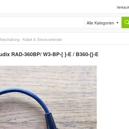
Verkauf
Alle Kategorien
eschallung
›
Kabel & Steckverbinder
udix RAD-360BP/ W3-BP-[ ]-E / B360-[]-E