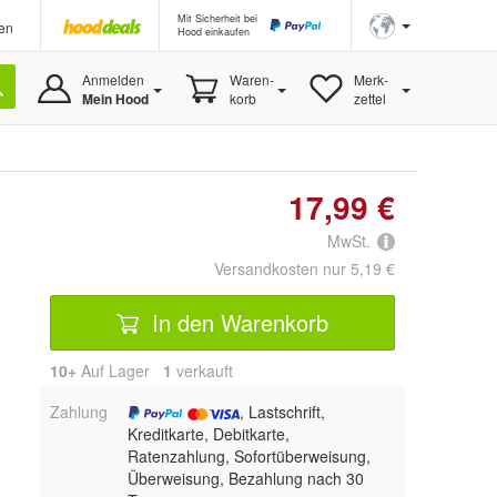
Mit Sicherheit bei
en
Hood einkaufen
Anmelden
Waren-
Merk-
Mein Hood
korb
zettel
17,99 €
MwSt.
Versandkosten nur 5,19 €
In den Warenkorb
10+
Auf Lager
1
 verkauft
Zahlung
, Lastschrift,
Kreditkarte, Debitkarte,
Ratenzahlung, Sofortüberweisung,
Überweisung, Bezahlung nach 30