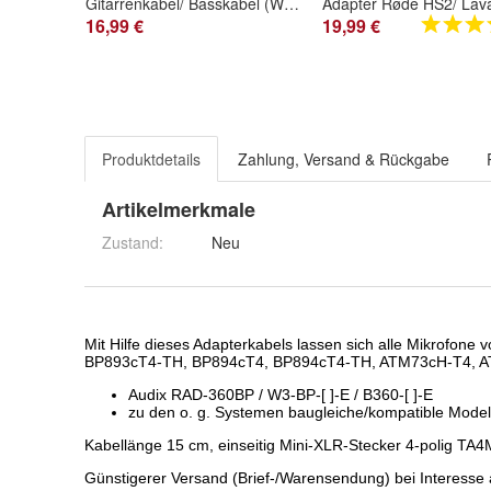
Gitarrenkabel/ Basskabel (Winkel) für Audix RAD-360BP/ W3-BP-[ ]-E / B360-[ ]-E
16,99 €
19,99 €
Produktdetails
Zahlung, Versand & Rückgabe
Artikelmerkmale
Zustand:
Neu