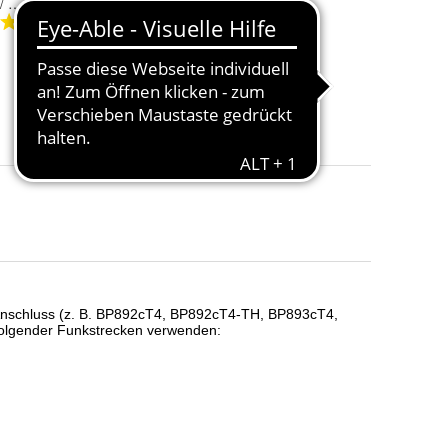
Adapter Sennheiser HSP 2/ HSP 4 auf Audix RAD-360BP / W3-BP-( ]-E / B360-( ]-E (TA3F)