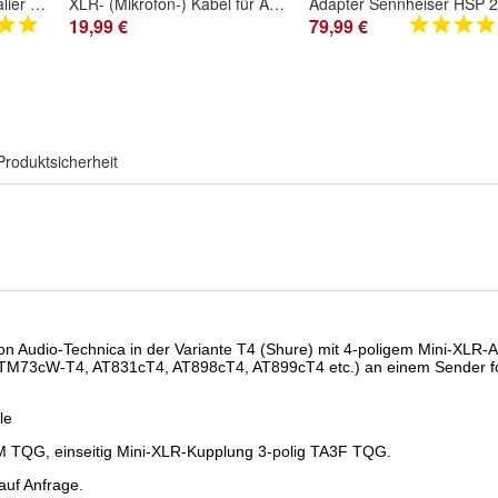
Adapter Røde HS2/ Lavalier II auf Audix RAD-360BP/ W3-BP-( ]-E/ B360-( ]-E TA3F
XLR- (Mikrofon-) Kabel für Audix RAD-360BP/ W3-BP-[ ]-E / B360-[ ]-E
19,99 €
79,99 €
Produktsicherheit