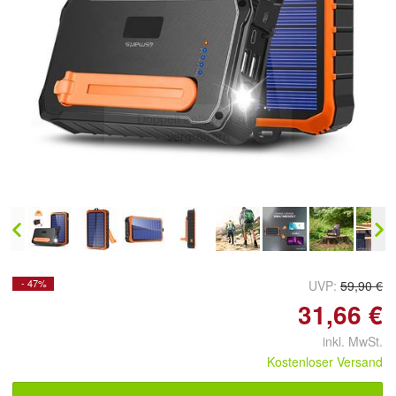
Doppelt antippen zum
vergrößern
- 47%
UVP:
59,90 €
31,66 €
inkl. MwSt.
Kostenloser Versand