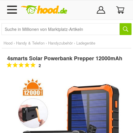
Hood
›
Handy & Telefon
›
Handyzubehör
›
Ladegeräte
4smarts Solar Powerbank Prepper 12000mAh
2