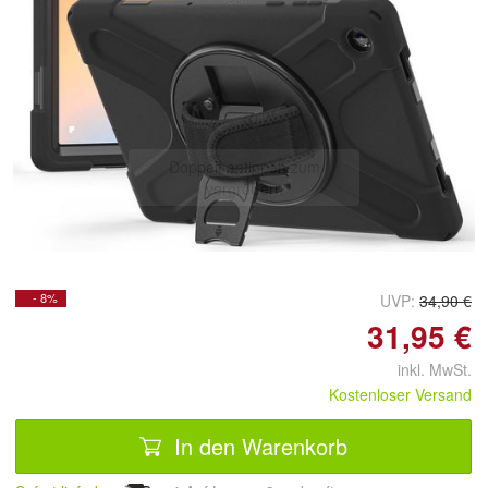
Doppelt antippen zum
vergrößern
- 8%
UVP:
34,90 €
31,95 €
inkl. MwSt.
Kostenloser Versand
In den Warenkorb