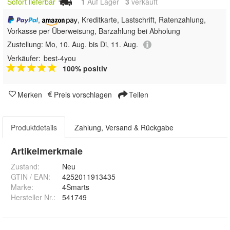
Sofort lieferbar
1
Auf Lager
3
 verkauft
,
, Kreditkarte, Lastschrift, Ratenzahlung,
Vorkasse per Überweisung, Barzahlung bei Abholung
Zustellung:
Mo, 10. Aug. bis Di, 11. Aug.
Verkäufer:
best-4you
100% positiv
Merken
Preis vorschlagen
Teilen
Produktdetails
Zahlung, Versand & Rückgabe
Artikelmerkmale
Zustand:
Neu
GTIN / EAN:
4252011913435
Marke:
4Smarts
Hersteller Nr.:
541749