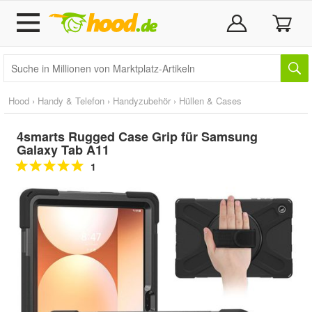
Hood
›
Handy & Telefon
›
Handyzubehör
›
Hüllen & Cases
4smarts Rugged Case Grip für Samsung
Galaxy Tab A11
1