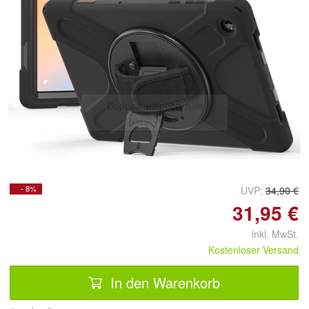
Doppelt antippen zum
vergrößern
- 8%
UVP:
34,90 €
31,95 €
inkl. MwSt.
Kostenloser Versand
In den Warenkorb