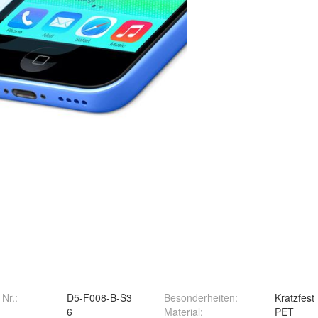
 Nr.:
D5-F008-B-S3
Besonderheiten
:
Kratzfest
6
Material
:
PET