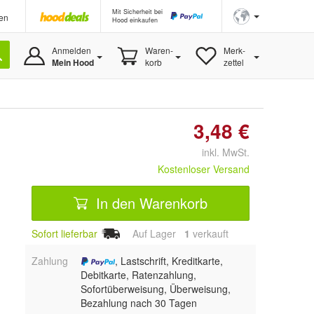
Mit Sicherheit bei
en
Hood einkaufen
Anmelden
Waren-
Merk-
Mein Hood
korb
zettel
3,48 €
inkl. MwSt.
Kostenloser Versand
In den Warenkorb
Sofort lieferbar
Auf Lager
1
 verkauft
Zahlung
, Lastschrift, Kreditkarte,
Debitkarte, Ratenzahlung,
Sofortüberweisung, Überweisung,
Bezahlung nach 30 Tagen