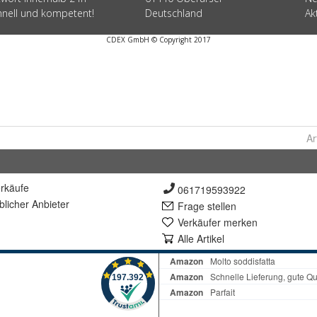
Ar
rkäufe
061719593922
lich
er Anbieter
Frage stellen
Verkäufer merken
Alle Artikel