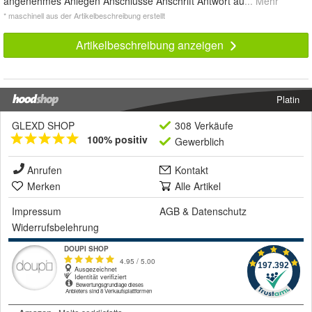
angenehmes Anlegen Anschlüsse Anschrift Antwort au
... Mehr
* maschinell aus der Artikelbeschreibung erstellt
Artikelbeschreibung anzeigen
Platin
GLEXD SHOP
308 Verkäufe
100% positiv
Gewerblich
Anrufen
Kontakt
Merken
Alle Artikel
Impressum
AGB
&
Datenschutz
Widerrufsbelehrung