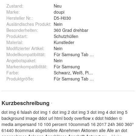
Zustand:
Neu
Marke:
doupi
Hersteller Nr.:
D5-H030
Ausländisches Produkt
:
Nein
Besonderheiten
:
360 Grad drehbar
Produktart
:
Schutzhüllen
Material
:
Kunstleder
Modifizierter Artikel
:
Nein
Modellkompatibilität
:
Für Samsung Tab S 10,5"
Angebotspaket
:
Nein
Markenkompatibilität
:
Für Samsung
Farbe
:
Schwarz, Weiß, Pink, Violett, Blau
Produktgröße
:
Für Samsung Tab S 8.4" un
Kurzbeschreibung
*
dot img 6 fslash dot img 1 dot img 2 dot img 3 dot img 4 dot img 5
background image ddot url html body overflow x ddot hidden ©
media ampersand 10 100 percent 10comma5 16 2017 24h 360 360°
61440 8comma4 abgebildete Abnehmen Aktionen alle Alle an dot