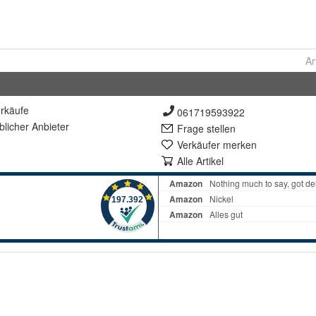
Ar
rkäufe
061719593922
lich
er Anbieter
Frage stellen
Verkäufer merken
Alle Artikel