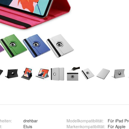
heiten
:
drehbar
Modellkompatibilität
:
Für iPad Pr
t
:
Etuis
Markenkompatibilität
:
Für Apple