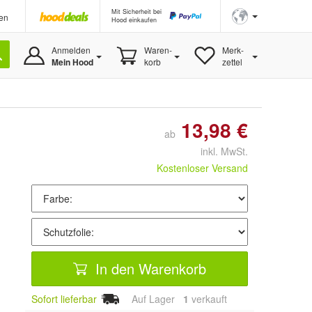
Mit Sicherheit bei
en
Hood einkaufen
Anmelden
Waren-
Merk-
Mein Hood
korb
zettel
13,98 €
ab
inkl. MwSt.
Kostenloser Versand
In den Warenkorb
Sofort lieferbar
Auf Lager
1
 verkauft