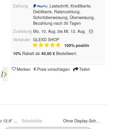
Zahlung
, Lastschrift, Kreditkarte,
Debitkarte, Ratenzahlung,
Sofortüberweisung, Überweisung,
Bezahlung nach 30 Tagen
Zustellung
Mo, 10. Aug. bis Mi, 12. Aug.
Verkäufer
GLEXD SHOP
100% positiv
10%
Rabatt ab
40,00 €
Bestellwert.
Merken
Preis vorschlagen
Teilen
o 12.9" (2018, 2020)
Schutzfolie
:
Ohne Display-Schu