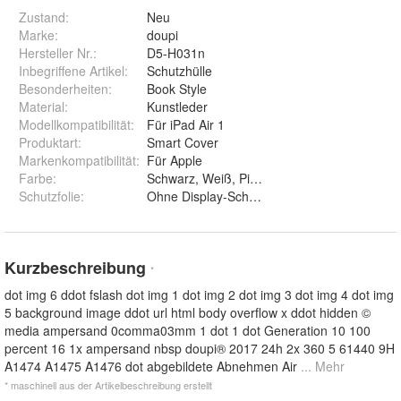
Zustand:
Neu
Marke:
doupi
Hersteller Nr.:
D5-H031n
Inbegriffene Artikel
:
Schutzhülle
Besonderheiten
:
Book Style
Material
:
Kunstleder
Modellkompatibilität
:
Für iPad Air 1
Produktart
:
Smart Cover
Markenkompatibilität
:
Für Apple
Farbe
:
Schwarz, Weiß, Pink, Lila, Blau und Grün
Schutzfolie
:
Kurzbeschreibung
*
dot img 6 ddot fslash dot img 1 dot img 2 dot img 3 dot img 4 dot img
5 background image ddot url html body overflow x ddot hidden ©
media ampersand 0comma03mm 1 dot 1 dot Generation 10 100
percent 16 1x ampersand nbsp doupi® 2017 24h 2x 360 5 61440 9H
A1474 A1475 A1476 dot abgebildete Abnehmen Air
... Mehr
* maschinell aus der Artikelbeschreibung erstellt