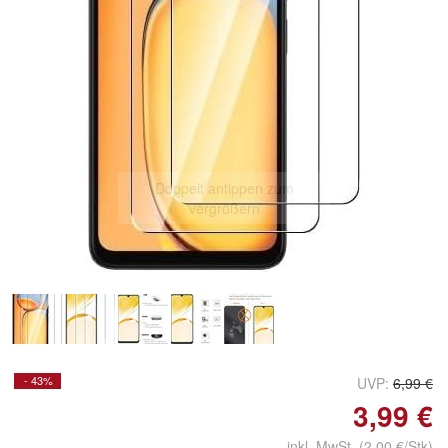
Doppelt antippen zum
vergrößern
- 43%
UVP:
6,99 €
3,99 €
inkl. MwSt. (2,00 €/Stk)