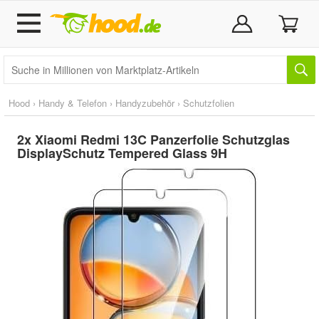
Hood
›
Handy & Telefon
›
Handyzubehör
›
Schutzfolien
2x Xiaomi Redmi 13C Panzerfolie Schutzglas
DisplaySchutz Tempered Glass 9H