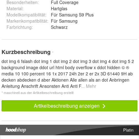
Besonderheiten
:
Full Coverage
Material
:
Hartglas
Modellkompatibilität
:
Für Samsung S9 Plus
Markenkompatibilität
:
Für Samsung
Farbrichtung
:
Schwarz
Kurzbeschreibung
*
dot img 6 fslash dot img 1 dot img 2 dot img 3 dot img 4 dot img 5 2
background image ddot url html body overflow x ddot hidden © ®
media 10 100 percent 16 1x 2017 24h 2er 2 er 2x 3D 61440 9H ab
decken abdecken d aber Aktionen Alle allen als an dot Anbringen
Anleitung Anschrift Ansonsten Anti Anti F
... Mehr
* maschinell aus der Artikelbeschreibung erstellt
Artikelbeschreibung anzeigen
Platin