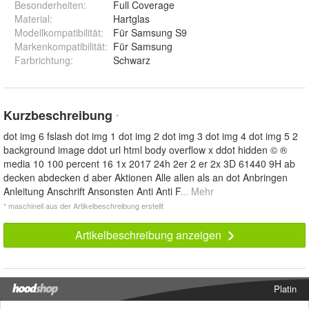
Besonderheiten
:
Full Coverage
Material
:
Hartglas
Modellkompatibilität
:
Für Samsung S9
Markenkompatibilität
:
Für Samsung
Farbrichtung
:
Schwarz
Kurzbeschreibung
*
dot img 6 fslash dot img 1 dot img 2 dot img 3 dot img 4 dot img 5 2
background image ddot url html body overflow x ddot hidden © ®
media 10 100 percent 16 1x 2017 24h 2er 2 er 2x 3D 61440 9H ab
decken abdecken d aber Aktionen Alle allen als an dot Anbringen
Anleitung Anschrift Ansonsten Anti Anti F
... Mehr
* maschinell aus der Artikelbeschreibung erstellt
Artikelbeschreibung anzeigen
Platin