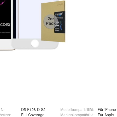
 Nr.:
D5-F128-D-S2
Modellkompatibilität
:
Für iPhone
heiten
:
Full Coverage
Markenkompatibilität
:
Für Apple