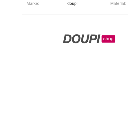
Marke:
doupi
Material
: