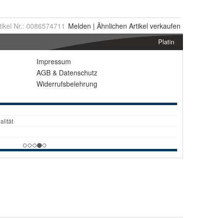
tikel Nr.:
0086574711
Melden
|
Ähnlichen
Artikel verkaufen
Platin
Impressum
AGB
&
Datenschutz
Widerrufsbelehrung