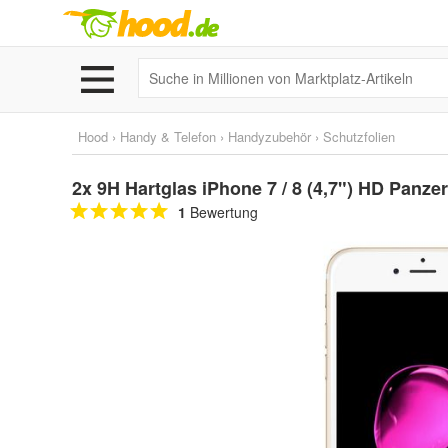
Hood
›
Handy & Telefon
›
Handyzubehör
›
Schutzfolien
2x 9H Hartglas iPhone 7 / 8 (4,7") HD Panze
1
Bewertung