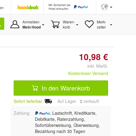
Mit Sicherheit bei
en
Hood einkaufen
Anmelden
Waren-
Merk-
Mein Hood
korb
zettel
10,98 €
inkl. MwSt.
Kostenloser Versand
In den Warenkorb
Sofort lieferbar
Auf Lager
2
 verkauft
Zahlung
, Lastschrift, Kreditkarte,
Debitkarte, Ratenzahlung,
Sofortüberweisung, Überweisung,
Bezahlung nach 30 Tagen