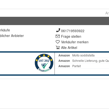
Ar
rkäufe
061719593922
lich
er Anbieter
Frage stellen
Verkäufer merken
Alle Artikel