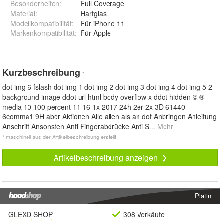
Besonderheiten
:
Full Coverage
Material
:
Hartglas
Modellkompatibilität
:
Für iPhone 11
Markenkompatibilität
:
Für Apple
Kurzbeschreibung
*
dot img 6 fslash dot img 1 dot img 2 dot img 3 dot img 4 dot img 5 2
background image ddot url html body overflow x ddot hidden © ®
media 10 100 percent 11 16 1x 2017 24h 2er 2x 3D 61440
6comma1 9H aber Aktionen Alle allen als an dot Anbringen Anleitung
Anschrift Ansonsten Anti Fingerabdrücke Anti S
... Mehr
* maschinell aus der Artikelbeschreibung erstellt
Artikelbeschreibung anzeigen
Platin
GLEXD SHOP
308 Verkäufe