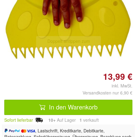
Doppelt antippen zum
vergrößern
13,99 €
inkl. MwSt.
Versandkosten nur 6,90 €
In den Warenkorb
Sofort lieferbar
10+
Auf Lager
1
 verkauft
, Lastschrift, Kreditkarte, Debitkarte,
Ratenzahlung, Sofortüberweisung, Überweisung, Bezahlung nach