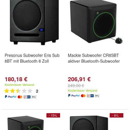
Presonus Subwoofer Eris Sub
Mackie Subwoofer CR8SBT
8BT mit Bluetooth 8 Zoll
aktiver Bluetooth-Subwoofer
180,18 €
206,91 €
Kostenloser Versand
249,00 €
2
Kostenloser Versand
- 15%
- 6%