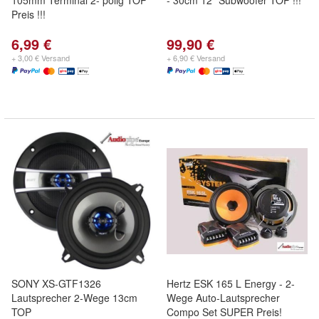
105mm Terminal 2- polig TOP
- 30cm 12" Subwoofer TOP !!!
Preis !!!
6,99 €
99,90 €
+ 3,00 € Versand
+ 6,90 € Versand
SONY XS-GTF1326
Hertz ESK 165 L Energy - 2-
Lautsprecher 2-Wege 13cm
Wege Auto-Lautsprecher
TOP
Compo Set SUPER Preis!