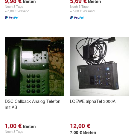
9,98 €
5,69 €
Bieten
Bieten
Noch
3 Tage
Noch
3 Tage
+ 5,00 € Versand
+ 5,00 € Versand
DSC Callback Analog-Telefon
LOEWE alphaTel 3000A
mit AB
1,00 €
12,00 €
Bieten
Noch
3 Tage
7,00 € Bieten