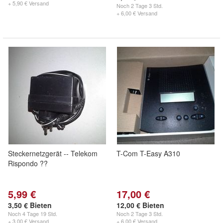
+ 5,90 € Versand
Noch
2 Tage 3 Std.
+ 6,00 € Versand
Steckernetzgerät -- Telekom
T-Com T-Easy A310
Rispondo ??
5,99 €
17,00 €
3,50 € Bieten
12,00 € Bieten
Noch
4 Tage 19 Std.
Noch
2 Tage 3 Std.
+ 3,00 € Versand
+ 6,00 € Versand