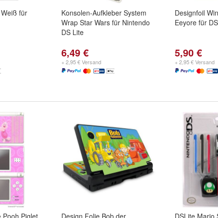
 Weiß für
Konsolen-Aufkleber System
Designfoil Wi
Wrap Star Wars für Nintendo
Eeyore für DS
DS Lite
6,49 €
5,90 €
+ 2,95 € Versand
+ 2,95 € Versand
e Pooh Piglet
Design Folie Bob der
DSLite Mario 