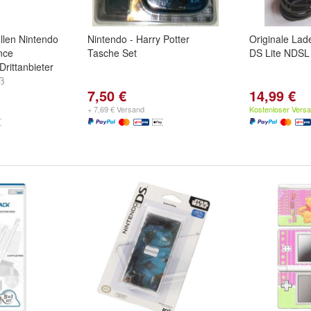
llen Nintendo
Nintendo - Harry Potter
Originale Lad
nce
Tasche Set
DS Lite NDSL
rittanbieter
ß
7,50 €
14,99 €
oklyn Weiß
hwarz
und
+ 7,69 € Versand
Kostenloser Vers