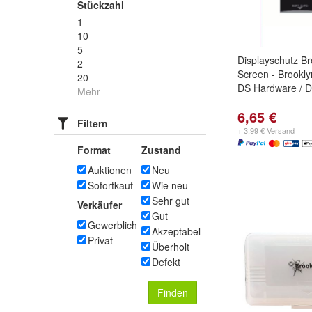
Stückzahl
1
10
5
Displayschutz B
2
Screen - Brookly
20
DS Hardware / D
Mehr
6,65 €
Filtern
+ 3,99 € Versand
Format
Zustand
Auktionen
Neu
Sofortkauf
Wie neu
Sehr gut
Verkäufer
Gut
Gewerblich
Akzeptabel
Privat
Überholt
Defekt
Finden