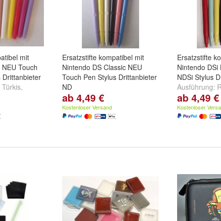
atibel mit
Ersatzstifte kompatibel mit
Ersatzstifte k
e NEU Touch
Nintendo DS Classic NEU
Nintendo DSi
Drittanbieter
Touch Pen Stylus Drittanbieter
NDSi Stylus Dr
,
Türkis
,
ND
Ausführung:
ab 4,49 €
ab 4,49 €
ere ...
Ausführung:
Schwarz
,
Weiss
,
und
weitere ..
Alle 6 Farben
und
weitere ...
Kostenloser Versand
Kostenloser Vers