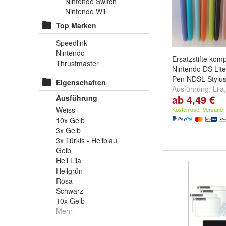
Nintendo Switch
Nintendo Wii
Top Marken
Speedlink
Nintendo
Ersatzstifte komp
Thrustmaster
Nintendo DS Lit
Pen NDSL Stylus 
Eigenschaften
Ausführung:
Lila
ab 4,49 €
Ausführung
Hellblau
und
weit
Weiss
Kostenloser Versand
10x Gelb
3x Gelb
3x Türkis - Hellblau
Gelb
Hell Lila
Hellgrün
Rosa
Schwarz
10x Gelb
Mehr