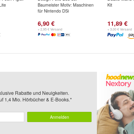
Lite
Baumeister Motiv: Maschinen
Kit
für Nintendo DSi
6,90 €
11,89 €
+ 2,95 € Versand
+ 3,00 € Versand
klusive Rabatte und Neuigkeiten.
auf 1,4 Mio. Hörbücher & E-Books.*
Anmelden