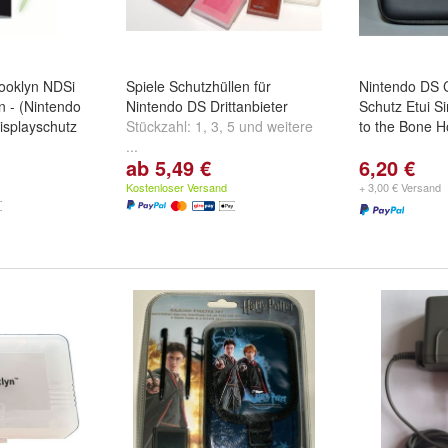
rooklyn NDSi
Spiele Schutzhüllen für
Nintendo DS 
n - (Nintendo
Nintendo DS Drittanbieter
Schutz Etui S
isplayschutz
Stückzahl:
1
,
3
,
5
und
weitere
to the Bone 
...
ab 5,49 €
6,20 €
Kostenloser Versand
+ 3,00 € Versand