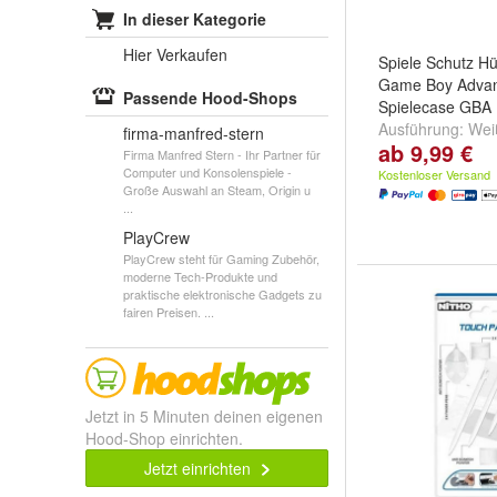
In dieser Kategorie
Hier Verkaufen
Spiele Schutz Hü
Game Boy Adva
Passende Hood-Shops
Spielecase GBA D
Ausführung:
Wei
firma-manfred-stern
ab 9,99 €
Transparent
,
Bro
Firma Manfred Stern - Ihr Partner für
Transparent
,
Sc
Computer und Konsolenspiele -
Kostenloser Versand
Große Auswahl an Steam, Origin u
weitere ...
...
PlayCrew
PlayCrew steht für Gaming Zubehör,
moderne Tech-Produkte und
praktische elektronische Gadgets zu
fairen Preisen. ...
Jetzt in 5 Minuten deinen eigenen
Hood-Shop einrichten.
Jetzt einrichten