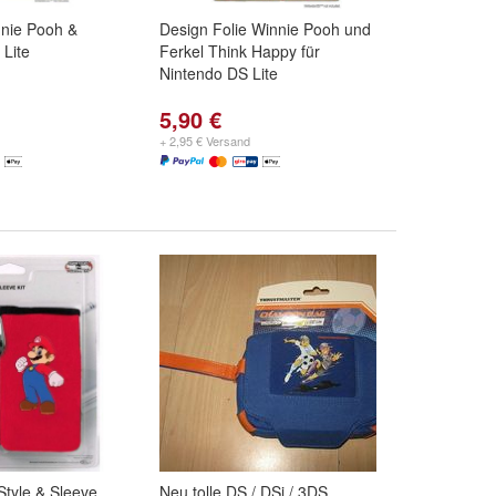
nnie Pooh &
Design Folie Winnie Pooh und
 Lite
Ferkel Think Happy für
Nintendo DS Lite
5,90 €
+ 2,95 € Versand
Style & Sleeve
Neu tolle DS / DSi / 3DS