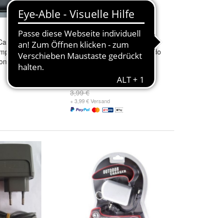
Case Hülle
Full Pack L3 Essential Pack
impsons I´m bad
NDSi XL - Logic 3 - (Nintendo
Honey 2007 Fox
DS Hardware / Set / Pack)
2,91 €
3,99 €
+ 3,99 € Versand