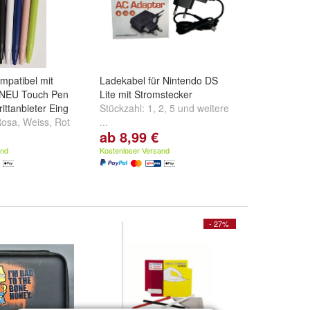
ompatibel mit
Ladekabel für Nintendo DS
 NEU Touch Pen
Lite mit Stromstecker
ittanbieter Eing
Stückzahl:
1
,
2
,
5
und
weitere
Rosa
,
Weiss
,
Rot
...
ab 8,99 €
.
and
Kostenloser Versand
- 27%