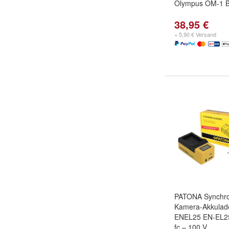
Olympus OM-1 B
38,95 €
+ 5,90 € Versand
PATONA Synchr
Kamera-Akkulad
ENEL25 EN-EL2
fc – 100 V