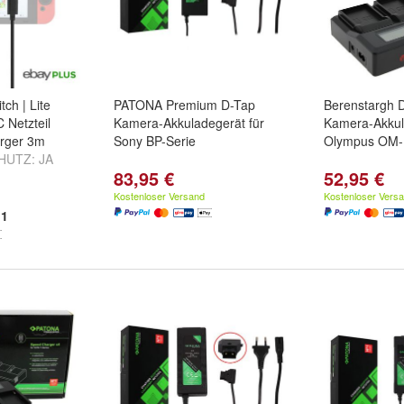
ch | Lite
PATONA Premium D-Tap
Berenstargh 
 Netzteil
Kamera-Akkuladegerät für
Kamera-Akkul
arger 3m
Sony BP-Serie
Olympus OM-1
CHUTZ:
JA
83,95 €
52,95 €
SWITCH LITE)
Kostenloser Versand
Kostenloser Vers
1