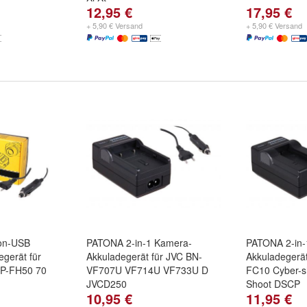
12,95 €
17,95 €
+ 5,90 € Versand
+ 5,90 € Versand
on-USB
PATONA 2-in-1 Kamera-
PATONA 2-in-
gerät für
Akkuladegerät für JVC BN-
Akkuladegerät
P-FH50 70
VF707U VF714U VF733U D
FC10 Cyber-sh
JVCD250
Shoot DSCP
10,95 €
11,95 €