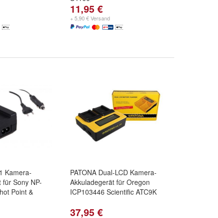
11,95 €
+ 5,90 € Versand
1 Kamera-
PATONA Dual-LCD Kamera-
 für Sony NP-
Akkuladegerät für Oregon
ot Point &
ICP103446 Scientific ATC9K
37,95 €