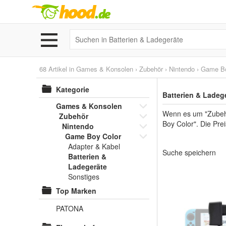
68 Artikel in
Games & Konsolen
›
Zubehör
›
Nintendo
›
Game Bo
Kategorie
Batterien & Ladeg
Games & Konsolen
Wenn es um "Zubehö
Zubehör
Boy Color". Die Prei
Nintendo
Game Boy Color
Adapter & Kabel
Suche speichern
Batterien &
Ladegeräte
Sonstiges
Top Marken
PATONA