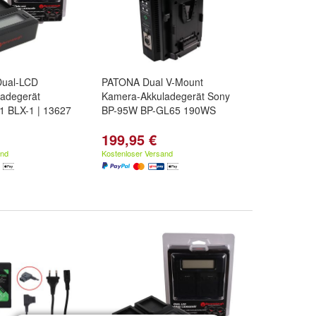
Dual-LCD
PATONA Dual V-Mount
adegerät
Kamera-Akkuladegerät Sony
 BLX-1 | 13627
BP-95W BP-GL65 190WS
199,95 €
and
Kostenloser Versand