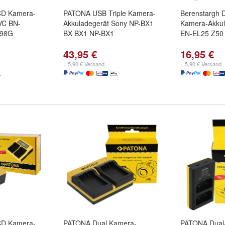
CD Kamera-
PATONA USB Triple Kamera-
Berenstargh 
VC BN-
Akkuladegerät Sony NP-BX1
Kamera-Akkul
298G
BX BX1 NP-BX1
EN-EL25 Z50 Z
43,95 €
16,95 €
+ 5,90 € Versand
+ 5,90 € Versand
CD Kamera-
PATONA Dual Kamera-
PATONA Dual