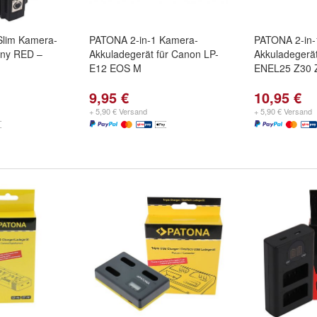
Slim Kamera-
PATONA 2-in-1 Kamera-
PATONA 2-in-
ony RED –
Akkuladegerät für Canon LP-
Akkuladegerä
E12 EOS M
ENEL25 Z30 Z
9,95 €
10,95 €
+ 5,90 € Versand
+ 5,90 € Versand