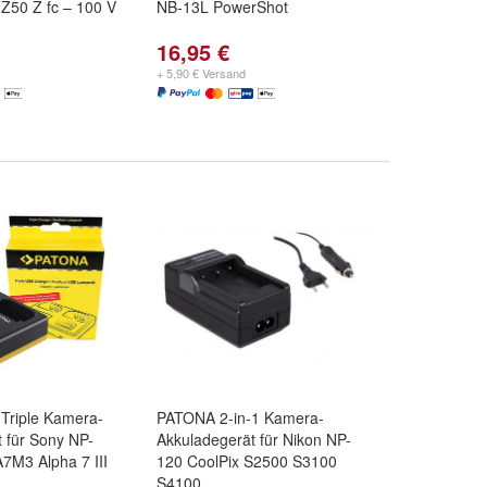
Z50 Z fc – 100 V
NB-13L PowerShot
16,95 €
+ 5,90 € Versand
riple Kamera-
PATONA 2-in-1 Kamera-
 für Sony NP-
Akkuladegerät für Nikon NP-
A7M3 Alpha 7 III
120 CoolPix S2500 S3100
S4100