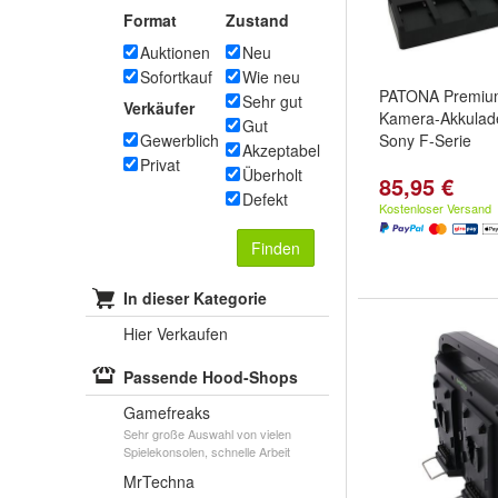
Format
Zustand
Auktionen
Neu
Sofortkauf
Wie neu
PATONA Premium
Sehr gut
Verkäufer
Kamera-Akkulad
Gut
Gewerblich
Sony F-Serie
Akzeptabel
Privat
Überholt
85,95 €
Defekt
Kostenloser Versand
Finden
In dieser Kategorie
Hier Verkaufen
Passende Hood-Shops
Gamefreaks
Sehr große Auswahl von vielen
Spielekonsolen, schnelle Arbeit
MrTechna