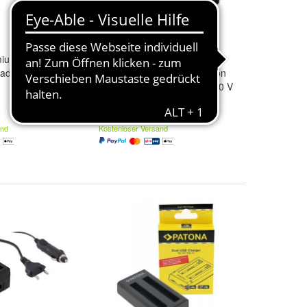
ium D-Tap
Berenstargh Dual-LCD
adegerät für
Kamera-Akkuladegerät Nikon
EN-EL25 Z30 Z50 Z fc – 100 V
4,2
52,95 €
and
Kostenloser Versand