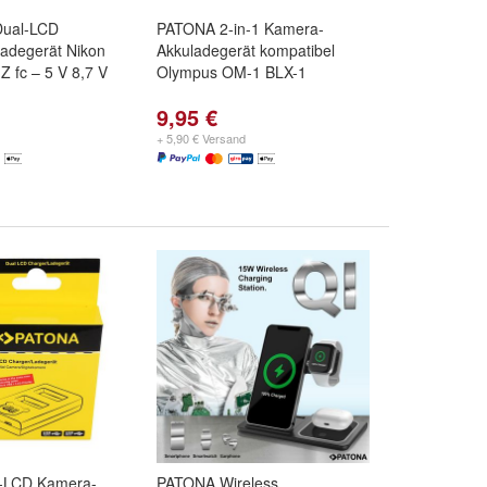
Dual-LCD
PATONA 2-in-1 Kamera-
adegerät Nikon
Akkuladegerät kompatibel
 fc – 5 V 8,7 V
Olympus OM-1 BLX-1
9,95 €
+ 5,90 € Versand
-LCD Kamera-
PATONA Wireless