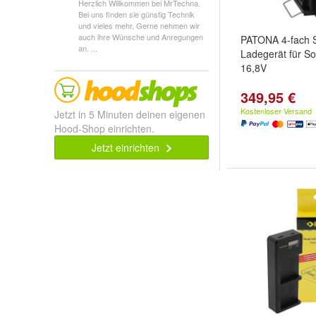
Herzlich Willkommen bei MrTechna.
Bei uns finden sie günstig Technik
und vieles mehr. Gerne nehmen wir
auch ihre Wünsche und Anregungen
PATONA 4-fach 
an. ...
Ladegerät für S
16,8V
349,95 €
Kostenloser Versand
Jetzt in 5 Minuten deinen eigenen
Hood-Shop einrichten.
Jetzt einrichten