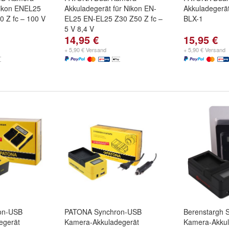
Nikon ENEL25
Akkuladegerät für Nikon EN-
Akkuladegerä
 Z fc – 100 V
EL25 EN-EL25 Z30 Z50 Z fc –
BLX-1
5 V 8,4 V
14,95 €
15,95 €
+ 5,90 € Versand
+ 5,90 € Versand
on-USB
PATONA Synchron-USB
Berenstargh 
egerät
Kamera-Akkuladegerät
Kamera-Akkul