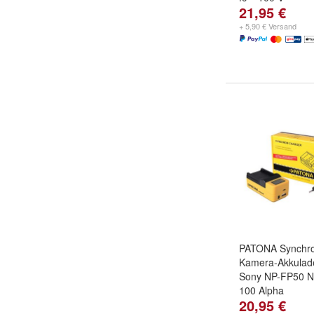
21,95 €
+ 5,90 € Versand
PATONA Synchr
Kamera-Akkulade
Sony NP-FP50 N
100 Alpha
20,95 €