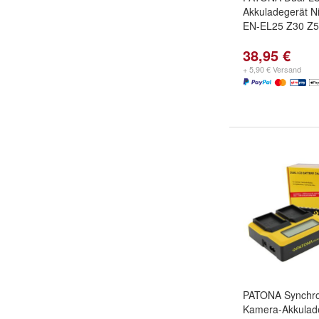
Akkuladegerät 
EN-EL25 Z30 Z50
38,95 €
+ 5,90 € Versand
PATONA Synchr
Kamera-Akkulad