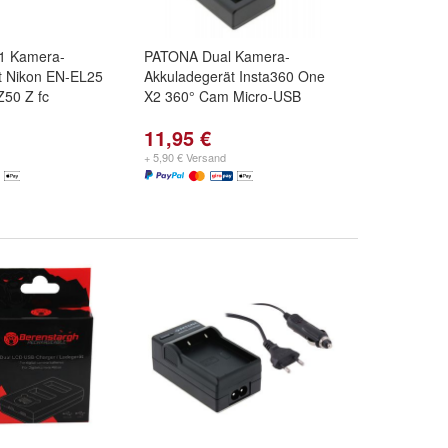
1 Kamera-
PATONA Dual Kamera-
t Nikon EN-EL25
Akkuladegerät Insta360 One
50 Z fc
X2 360° Cam Micro-USB
11,95 €
+ 5,90 € Versand