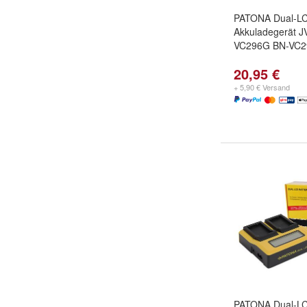
PATONA Dual-L
Akkuladegerät J
VC296G BN-VC
20,95 €
+ 5,90 € Versand
PATONA Dual-L