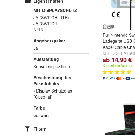
Eigenschaften
MIT DISPLAYSCHUTZ
JA (SWITCH LITE)
JA (SWITCH)
NEIN
Für Nintendo Swit
Angebotspaket
Ladegerät USB-C
Kabel Cable Ch
Ja
MIT DISPLAYS
ab 14,90 €
Ausstattung
(SWITCH)
,
JA (
und
NEIN
Kostenloser Versand
Konsolenspezifisch
Beschreibung des
Paketinhalts
• Display Schutzglas
(Optional)
Farbe
Schwarz
Filtern