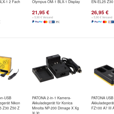
LX-1 2 Fach
Olympus OM-1 BLX-1 Display
EN-EL25 Z30 
21,95 €
26,95 €
+ 5,90 € Versand
+ 5,90 € Versand
on-USB
PATONA 2-in-1 Kamera-
PATONA USB T
egerät Nikon
Akkuladegerät für Konica
Akkuladegerät
5 Z30 Z50 Z
Minolta NP-200 Dimage X Xg
FZ100 A7 III 
Xi Xt