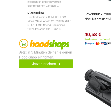
intelligenten und innovativen
elektronischen Geräten. ...
pianumina
Levenhuk - 7966
Hier finden Sie z.B: NEU: LEGO
NV5 Nachtsicht-
Ideas "Nasa Apollo V" (21309) #017,
NEU: LEGO Speed Champions
"1974 Porsche 911 Turbo 3. ...
40,58 €
Kostenloser Versand
Jetzt in 5 Minuten deinen eigenen
Hood-Shop einrichten.
Jetzt einrichten