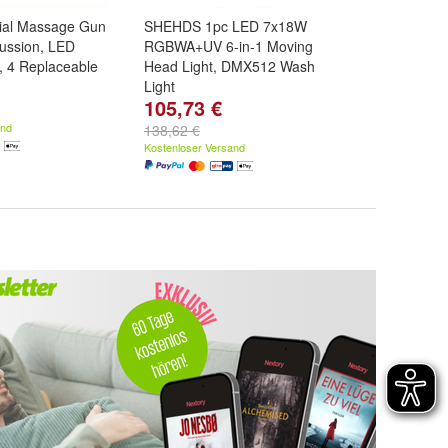
cial Massage Gun
SHEHDS 1pc LED 7x18W
cussion, LED
RGBWA+UV 6-in-1 Moving
, 4 Replaceable
Head Light, DMX512 Wash
Light
105,73 €
and
138,62 €
Kostenloser Versand