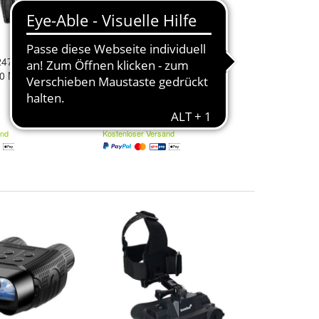
2470 - Atom
Fnirsi - NVS-40 - Digitales
0 Nachtsicht-
Nachtsichtgerät mit 4K-HD-
Aufnahme
79,91 €
and
Kostenloser Versand