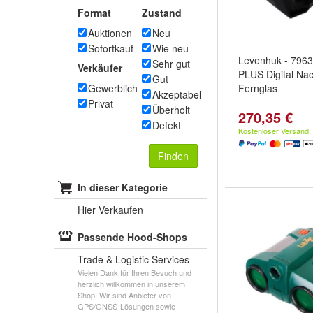
Format
Zustand
Auktionen
Neu
Sofortkauf
Wie neu
Levenhuk - 7963
Sehr gut
Verkäufer
PLUS Digital Nac
Gut
Gewerblich
Fernglas
Akzeptabel
Privat
Überholt
270,35 €
Defekt
Kostenloser Versand
Finden
In dieser Kategorie
Hier Verkaufen
Passende Hood-Shops
Trade & Logistic Services
Vielen Dank für Ihren Besuch und
herzlich willkommen in unserem
Shop! Wir sind Anbieter von
GPS/GNSS-Lösungen sowie