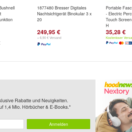
Bushnell
1877480 Bresser Digitales
Portable Fas
t
Nachtsichtgerät Binokular 3 x
- Electric Per
unktion
20
Touch Screen
H
249,95 €
35,28 €
+ 6,90 € Versand
Kostenloser Vers
klusive Rabatte und Neuigkeiten.
auf 1,4 Mio. Hörbücher & E-Books.*
Anmelden