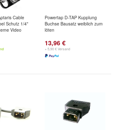
ptaris Cable
Powertap D-TAP Kupplung
bel Schutz 1/4"
Buchse Bausatz weiblich zum
teme Video
löten
13,96 €
and
+ 5,90 € Versand