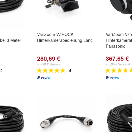
VariZoom VZROCK
VariZoom Vzro
bel 3 Meter
Hinterkamerabedienung Lanc
Hinterkamera
Panasonic
280,69 €
367,65 €
+ 5,90 € Versand
+ 5,90 € Versand
2
4