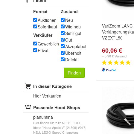
Filtern
Format
Zustand
Auktionen
Neu
VariZoom LANC
Sofortkauf
Wie neu
Verlängerungska
Sehr gut
Verkäufer
VZEXTL50
Gut
Gewerblich
Akzeptabel
60,06 €
Privat
Überholt
+ 5,90 € Versand
Defekt
Finden
In dieser Kategorie
Hier Verkaufen
Passende Hood-Shops
pianumina
Hier finden Sie z.B: NEU: LEGO
Ideas "Nasa Apollo V" (21309) #017,
NEU: LEGO Speed Champions