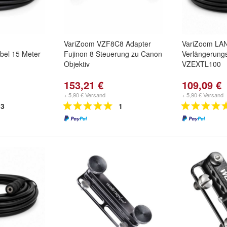
VariZoom VZF8C8 Adapter
VariZoom LA
bel 15 Meter
Fujinon 8 Steuerung zu Canon
Verlängerung
Objektiv
VZEXTL100
153,21 €
109,09 €
+ 5,90 € Versand
+ 5,90 € Versand
3
1