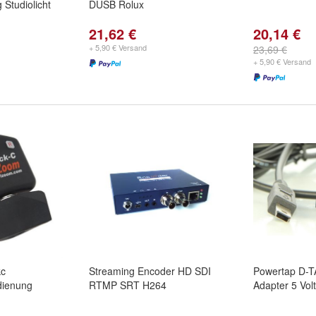
Studiolicht
DUSB Rolux
21,62 €
20,14 €
+ 5,90 € Versand
23,69 €
+ 5,90 € Versand
kc
Streaming Encoder HD SDI
Powertap D-T
dienung
RTMP SRT H264
Adapter 5 Vo