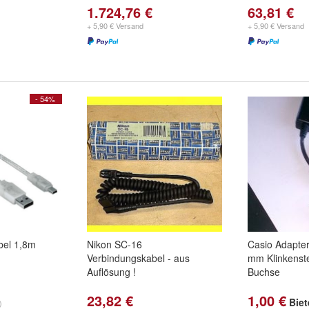
1.724,76 €
63,81 €
+ 5,90 € Versand
+ 5,90 € Versand
- 54%
bel 1,8m
Nikon SC-16
Casio Adapter
Verbindungskabel - aus
mm Klinkenst
Auflösung !
Buchse
23,82 €
1,00 €
Bie
)