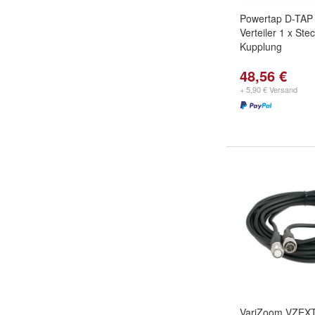
Powertap D-TAP S
Verteiler 1 x Ste
Kupplung
48,56 €
+ 5,90 € Versand
VariZoom VZEXT