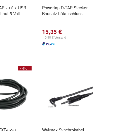
AP zu 2 x USB
Powertap D-TAP Stecker
 auf 5 Volt
Bausatz Lötanschluss
15,35 €
+ 5,90 € Versand
- 4%
EXT-8-20
Walimex Synchrokabel