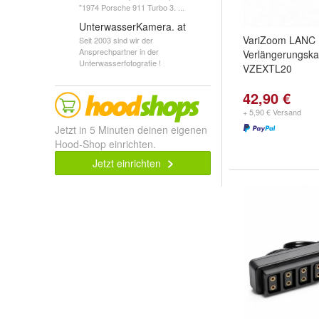
"1974 Porsche 911 Turbo 3. ...
UnterwasserKamera. at
VariZoom LANC
Seit 2003 sind wir der
Ansprechpartner in der
Verlängerungska
Unterwasserfotografie !
VZEXTL20
42,90 €
+ 5,90 € Versand
Jetzt in 5 Minuten deinen eigenen
Hood-Shop einrichten.
Jetzt einrichten