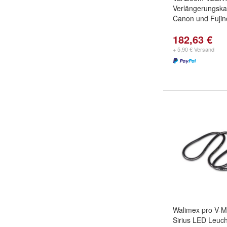
Verlängerungska
Canon und Fujin
182,63 €
+ 5,90 € Versand
Walimex pro V-M
Sirius LED Leuc