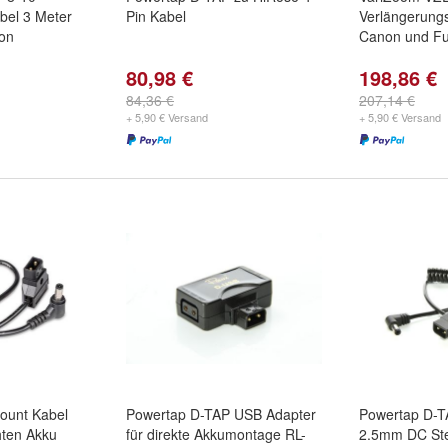
bel 3 Meter
Pin Kabel
Verlängerung
on
Canon und Fu
80,98 €
198,86 €
84,36 €
207,14 €
+ 5,90 € Versand
+ 5,90 € Versand
ount Kabel
Powertap D-TAP USB Adapter
Powertap D-T
hten Akku
für direkte Akkumontage RL-
2.5mm DC Ste