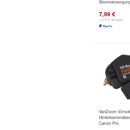
Stromversorgung 
7,99 €
+ 4,70 € Versand
VariZoom Vzroc
Hinterkamerabe
Canon Pro