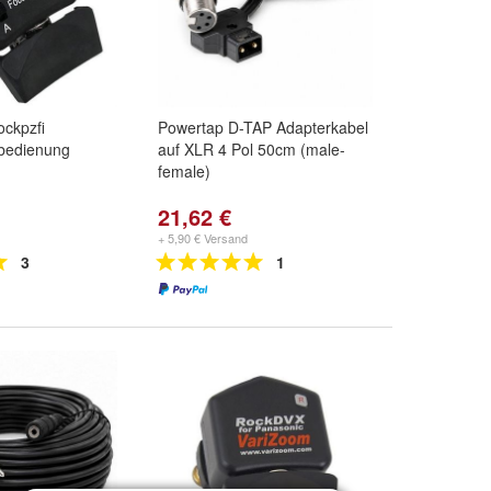
ckpzfi
Powertap D-TAP Adapterkabel
bedienung
auf XLR 4 Pol 50cm (male-
female)
21,62 €
+ 5,90 € Versand
3
1