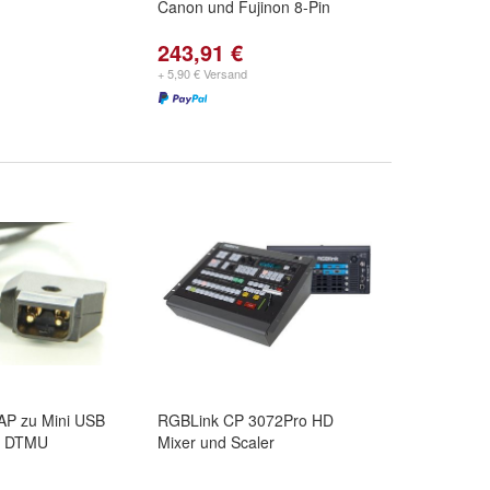
Canon und Fujinon 8-Pin
243,91 €
+ 5,90 € Versand
AP zu Mini USB
RGBLink CP 3072Pro HD
lt DTMU
Mixer und Scaler