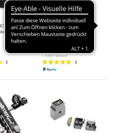
NC
VariZoom Vzrockdvx
skabel 30 Meter
Hinterkamerabedienung
Panasonic
243,91 €
+ 5,90 € Versand
1
1