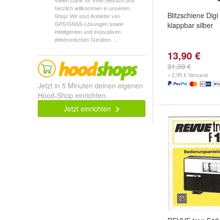
Vielen Dank für Ihren Besuch und
herzlich willkommen in unserem
Blitzschiene Digi
Shop! Wir sind Anbieter von
GPS/GNSS-Lösungen sowie
klappbar silber
intelligenten und innovativen
elektronischen Geräten. ...
13,90 €
31,99 €
+ 2,95 € Versand
Jetzt in 5 Minuten deinen eigenen
Hood-Shop einrichten.
Jetzt einrichten