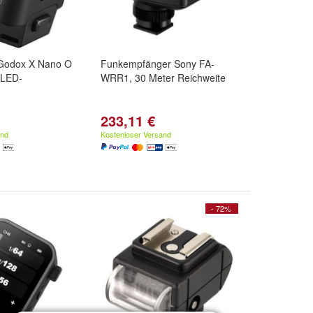
r Godox X Nano O
Funkempfänger Sony FA-
OLED-
WRR1, 30 Meter Reichweite
233,11 €
and
Kostenloser Versand
- 72%