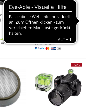
öser Godox X
Blitzauslöser Synchromat
ifilm
Universal
18,90 €
and
67,99 €
+ 2,95 € Versand
- 69%