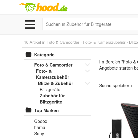
16 Artikel in
Foto & Camcorder
›
Foto- & Kamerazubehör
›
Blit
Kategorie
Im Bereich "Foto &
Foto & Camcorder
Angebote starten be
Foto- &
Kamerazubehör
Blitze & Zubehör
Suche speichern
Blitzgeräte
Zubehör für
Blitzgeräte
Top Marken
Godox
hama
Sony