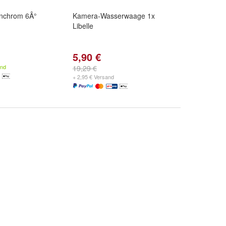
inchrom 6Â°
Kamera-Wasserwaage 1x
Libelle
5,90 €
and
19,29 €
+ 2,95 € Versand