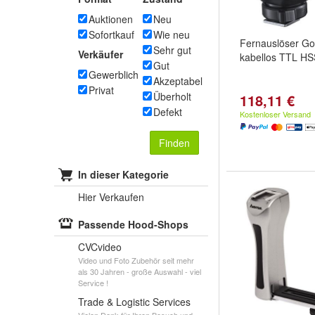
Auktionen
Neu
Sofortkauf
Wie neu
Fernauslöser Go
Sehr gut
Verkäufer
kabellos TTL HS
Gut
Gewerblich
Akzeptabel
Privat
Überholt
118,11 €
Defekt
Kostenloser Versand
Finden
In dieser Kategorie
Hier Verkaufen
Passende Hood-Shops
CVCvideo
Video und Foto Zubehör seit mehr
als 30 Jahren - große Auswahl - viel
Service !
Trade & Logistic Services