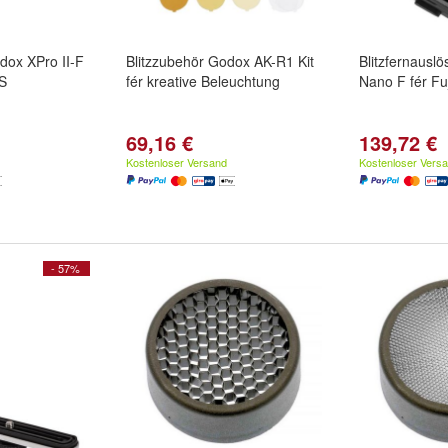
dox XPro II-F
Blitzzubehör Godox AK-R1 Kit
Blitzfernausl
S
fér kreative Beleuchtung
Nano F fér Fuj
69,16 €
139,72 €
Kostenloser Versand
Kostenloser Vers
- 57%