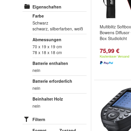
Eigenschaften
Farbe
Schwarz
Multiblitz Softb
schwarz, silberfarben, weiß
Bowens Diffusor 
Box Studiolicht
Abmessungen
70 x 19 x 19 cm
75,99 €
78 x 18 x 18 cm
Kostenloser Versand
Batterie enthalten
nein
Batterie erforderlich
nein
Beinhaltet Holz
nein
Filtern
Format
Zustand