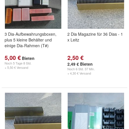
3 Dia-Aufbewahrungsboxen,
2 Dia Magazine für 36 Dias - 1
plus 5 kleine Behälter und
x Leitz
einige Dia-Rahmen (T#)
5,00 €
2,50 €
Bieten
Noch
5 Tage 8 Std.
2,49 € Bieten
+ 5,50 € Versand
Noch
6 Std. 37 Min.
+ 4,30 € Versand