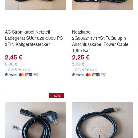
AC Stromkabel Netzteil
Netzkabel
Ladegerät SU04028-5003 PC
2G00921171YS1F6Q8 3pin
3PIN Kaltgerätestecker
Anschlusskabel Power Cable
1,8m Kalt
2,45 €
2,25 €
6,00 €
5,00 €
+ 2,50 € Versand
+ 2,40 € Versand
- 67%