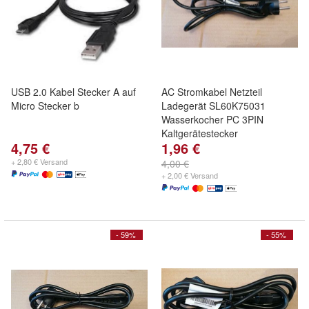
USB 2.0 Kabel Stecker A auf
AC Stromkabel Netzteil
Micro Stecker b
Ladegerät SL60K75031
Wasserkocher PC 3PIN
Kaltgerätestecker
4,75 €
1,96 €
+ 2,80 € Versand
4,00 €
+ 2,00 € Versand
- 59%
- 55%