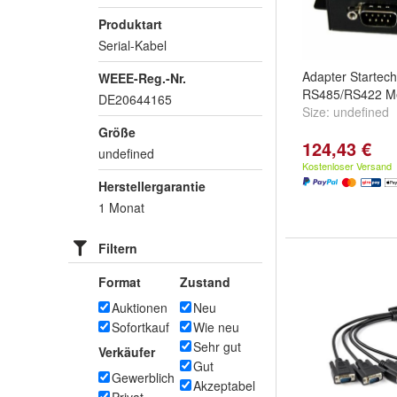
Produktart
Serial-Kabel
Adapter Startec
WEEE-Reg.-Nr.
RS485/RS422 Me
DE20644165
Size:
undefined
Größe
124,43 €
undefined
Kostenloser Versand
Herstellergarantie
1 Monat
Filtern
Format
Zustand
Auktionen
Neu
Sofortkauf
Wie neu
Sehr gut
Verkäufer
Gut
Gewerblich
Akzeptabel