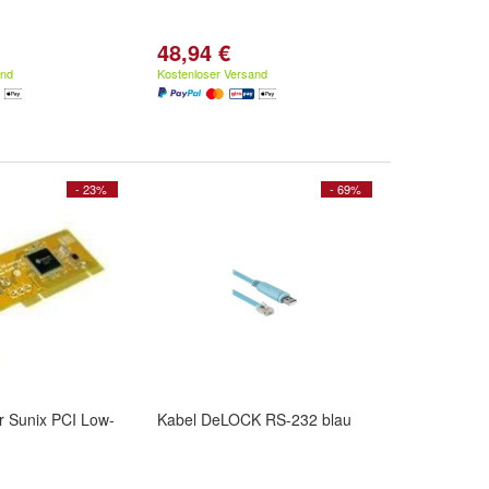
48,94 €
and
Kostenloser Versand
- 23%
- 69%
er Sunix PCI Low-
Kabel DeLOCK RS-232 blau