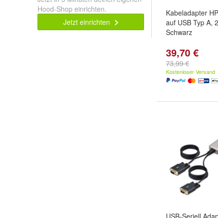
Hood-Shop einrichten.
Kabeladapter HP
Jetzt einrichten
auf USB Typ A, 2
Schwarz
39,70 €
73,99 €
Kostenloser Versand
USB-Seriell Adap