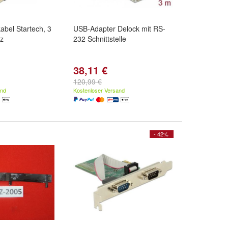
bel Startech, 3
USB-Adapter Delock mit RS-
rz
232 Schnittstelle
38,11 €
120,99 €
and
Kostenloser Versand
- 42%