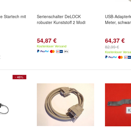
e Startech mit
Serienschalter DeLOCK
USB-Adapterka
robuster Kunststoff 2 Modi
Meter, schwa
54,87 €
64,37 €
Kostenloser Versand
82,99 €
Kostenloser Vers
- 46%