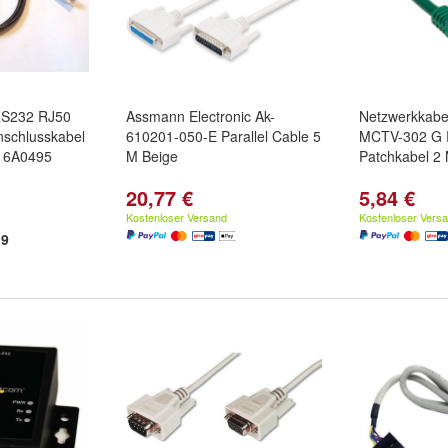
RS232 RJ50
Assmann Electronic Ak-
Netzwerkkabe
nschlusskabel
610201-050-E Parallel Cable 5
MCTV-302 G 
16A0495
M Beige
Patchkabel 2 
20,77 €
5,84 €
Kostenloser Versand
Kostenloser Vers
9