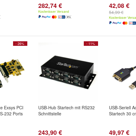
282,74 €
42,08 €
Kostenloser Versand
54,99 €
Kostenloser Vers
- 26%
- 11%
rte Exsys PCI
USB-Hub Startech mit RS232
USB-Seriell A
RS-232 Ports
Schnittstelle
Startech 30 c
243,90 €
49,97 €