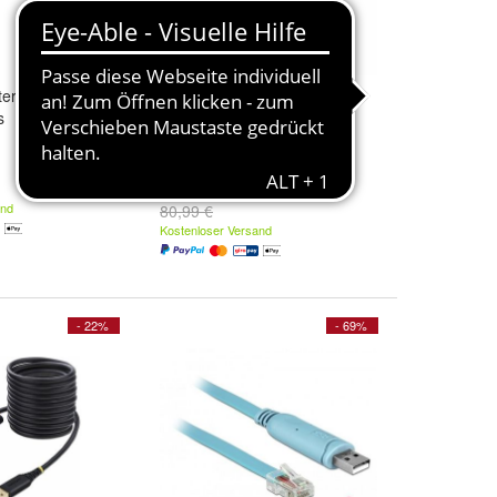
ter StarTech mit
Serielle PCI Express Karte
s
Startech mit UART 16950
74,52 €
and
80,99 €
Kostenloser Versand
- 22%
- 69%