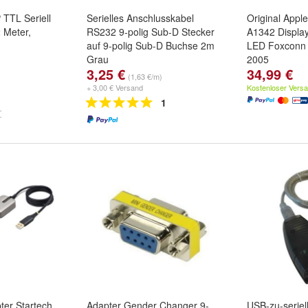
 TTL Seriell
Serielles Anschlusskabel
Original App
 Meter,
RS232 9-polig Sub-D Stecker
A1342 Display
auf 9-polig Sub-D Buchse 2m
LED Foxconn 
Grau
2005
3,25 €
34,99 €
(1,63 €/m)
+ 3,00 € Versand
Kostenloser Vers
1
ter Startech
Adapter Gender Changer 9-
USB-zu-seriel