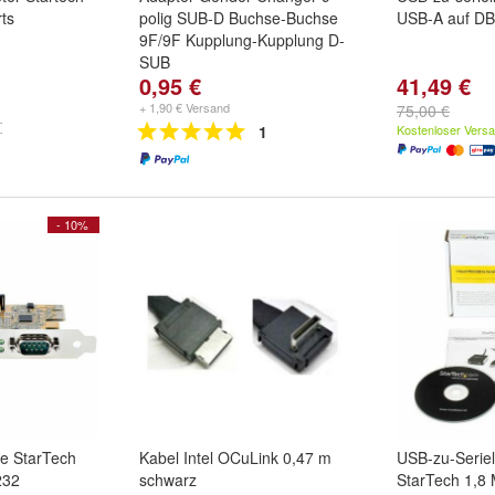
ts
polig SUB-D Buchse-Buchse
USB-A auf DB
9F/9F Kupplung-Kupplung D-
SUB
0,95 €
41,49 €
+ 1,90 € Versand
75,00 €
1
Kostenloser Vers
- 10%
te StarTech
Kabel Intel OCuLink 0,47 m
USB-zu-Serie
232
schwarz
StarTech 1,8 