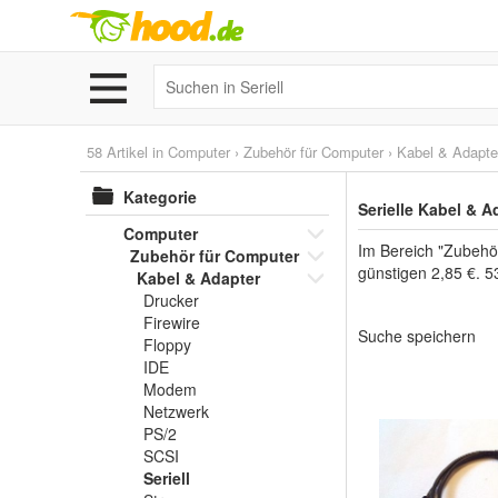
58 Artikel in
Computer
›
Zubehör für Computer
›
Kabel & Adapte
Kategorie
Serielle Kabel & 
Computer
Im Bereich "Zubehör
Zubehör für Computer
günstigen 2,85 €. 5
Kabel & Adapter
Drucker
Firewire
Suche speichern
Floppy
IDE
Modem
Netzwerk
PS/2
SCSI
Seriell