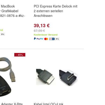
le MacBook
PCI Express Karte Delock mit
 Grafikkabel
2 externen seriellen
821-0876-a #kz-
Anschléssen
39,13 €
and
67,99 €
Kostenloser Versand
- 45%
l Adapter X-Rite
Kabel Intel OCuLink