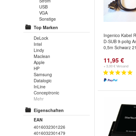
Strom
USB
VGA
Sonstige
Top Marken
Ingenico Kabel 
DeLock
D-SUB 9-polig A
Intel
0,5m Schwarz 2
Lindy
Maclean
11,95 €
Apple
+ 3,00 € Versand
HP
Samsung
Datalogic
InLine
Conceptronic
Mehr
Eigenschaften
EAN
4016032301226
4016032301479