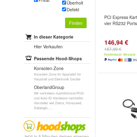
Privat
Überholt
Defekt
PCI Express Kart
Finden
vier RS232 Ports
In dieser Kategorie
146,94 €
Hier Verkaufen
157,99 €
Kostenloser Versand
Passende Hood-Shops
Konsolen-Zone
Konsolen-Zone ihr Spezialist für
Haushalt und Elektronik Geräte
OberlandGroup
Wir vertreiben marktführend POS-
und Auto-ID-Hardware namhafter
Hersteller wie Zebra, Honeywell,
Datalogic, ...
Jetzt in 5 Minuten deinen eigenen