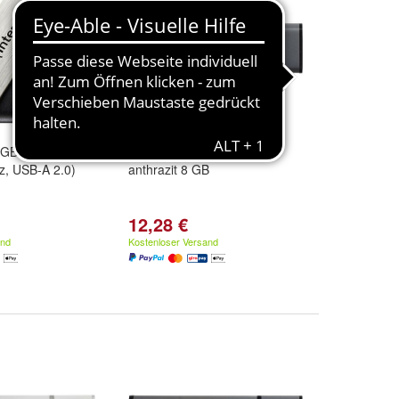
 GB
Intenso USB-Stick Alu Line
rz, USB-A 2.0)
anthrazit 8 GB
12,28 €
and
Kostenloser Versand