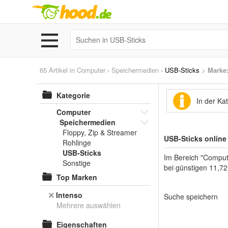
65 Artikel in
Computer
›
Speichermedien
›
USB-Sticks
>
Marke
Kategorie
In der Ka
Computer
Speichermedien
Floppy, Zip & Streamer
USB-Sticks online
Rohlinge
USB-Sticks
Im Bereich "Comput
Sonstige
bei günstigen 11,72
Top Marken
Intenso
Suche speichern
Mehrere auswählen
Eigenschaften