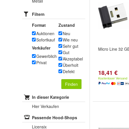
Metall
Filtern
Format
Zustand
Auktionen
Neu
Sofortkauf
Wie neu
Sehr gut
Verkäufer
Micro Line 32 G
Gut
Gewerblich
Akzeptabel
Privat
Überholt
18,41 €
Defekt
Kostenloser Versand
Finden
In dieser Kategorie
Hier Verkaufen
Passende Hood-Shops
Licensix