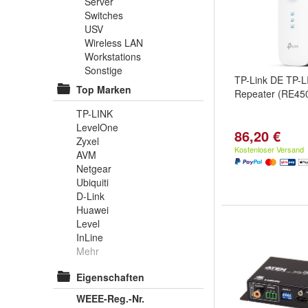
Server
Switches
USV
Wireless LAN
Workstations
Sonstige
TP-Link DE TP-
Top Marken
Repeater (RE45
TP-LINK
LevelOne
86,20 €
Zyxel
Kostenloser Versand
AVM
Netgear
Ubiquiti
D-Link
Huawei
Level
InLine
Mehr
Eigenschaften
WEEE-Reg.-Nr.