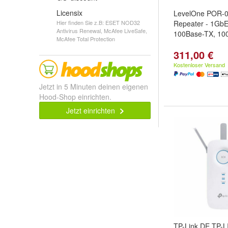
Licensix
LevelOne POR-0
Hier finden Sie z.B: ESET NOD32
Repeater - 1GbE
Antivirus Renewal, McAfee LiveSafe,
100Base-TX, 10
McAfee Total Protection
311,00 €
Kostenloser Versand
Jetzt in 5 Minuten deinen eigenen
Hood-Shop einrichten.
Jetzt einrichten
TP-Link DE TP-