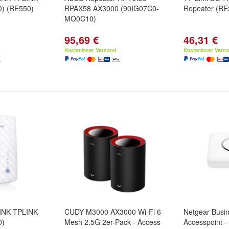
0) (RE550)
RPAX58 AX3000 (90IG07C0-
Repeater (RE
MO0C10)
95,69 €
46,31 €
Kostenloser Versand
Kostenloser Vers
LINK TPLINK
CUDY M3000 AX3000 Wi-Fi 6
Netgear Busi
0)
Mesh 2.5G 2er-Pack - Access
Accesspoint -