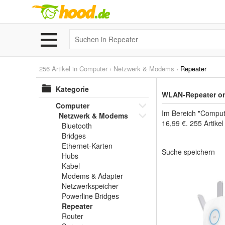
256 Artikel in
Computer
›
Netzwerk & Modems
›
Repeater
Kategorie
WLAN-Repeater on
Computer
Im Bereich "Comput
Netzwerk & Modems
16,99 €. 255 Artike
Bluetooth
Bridges
Ethernet-Karten
Suche speichern
Hubs
Kabel
Modems & Adapter
Netzwerkspeicher
Powerline Bridges
Repeater
Router