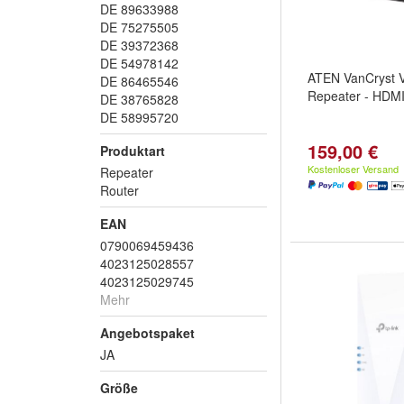
DE 89633988
DE 75275505
DE 39372368
DE 54978142
ATEN VanCryst 
DE 86465546
Repeater - HDMI 
DE 38765828
DE 58995720
159,00 €
Produktart
Kostenloser Versand
Repeater
Router
EAN
0790069459436
4023125028557
4023125029745
Mehr
Angebotspaket
JA
Größe