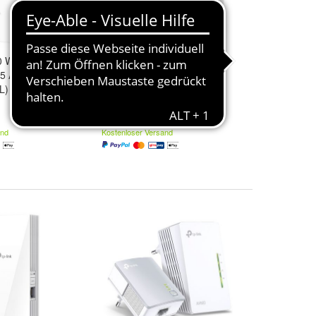
all - 1.0 -
AC1350 WLAN ACCESS
 5 Anschlüsse
POINT POE DUAL BAND
L)
133,00 €
and
Kostenloser Versand