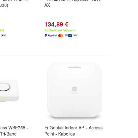
330)
AX
134,89 €
and
Kostenloser Versand
ness WBE758 -
EnGenius Indoor AP. - Access
 Tri-Band
Point - Kabellos