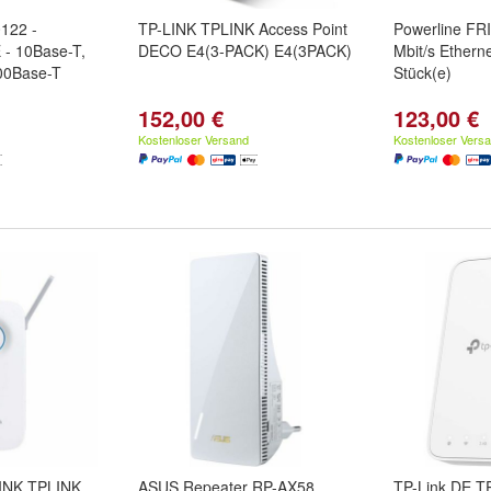
122 -
TP-LINK TPLINK Access Point
Powerline FR
 - 10Base-T,
DECO E4(3-PACK) E4(3PACK)
Mbit/s Ethern
00Base-T
Stück(e)
152,00 €
123,00 €
Kostenloser Versand
Kostenloser Vers
LINK TPLINK
ASUS Repeater RP-AX58
TP-Link DE T