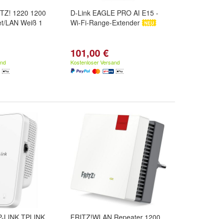
ITZ! 1220 1200
D-Link EAGLE PRO AI E15 -
et/LAN Weiß 1
Wi-Fi-Range-Extender
101,00 €
and
Kostenloser Versand
P-LINK TPLINK
FRITZ!WLAN Repeater 1200