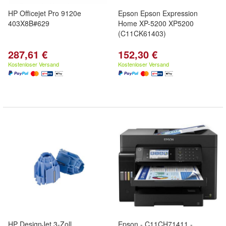
HP Officejet Pro 9120e
Epson Epson Expression
403X8B#629
Home XP-5200 XP5200
(C11CK61403)
287,61 €
152,30 €
Kostenloser Versand
Kostenloser Versand
HP DesignJet 3-Zoll
Epson - C11CH71411 -