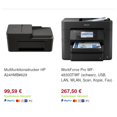
Multifunktionsdrucker HP
WorkForce Pro WF-
A24HMB#629
4830DTWF (schwarz, USB,
LAN, WLAN, Scan, Kopie, Fax)
99,59 €
267,50 €
Kostenloser Versand
Kostenloser Versand