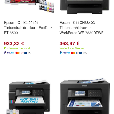
Epson - C11CJ20401 -
Epson - C11CH68403 -
Tintenstrahldrucker - EcoTank
Tintenstrahldrucker -
ET-8500
WorkForce WF-7830DTWF
933,32 €
363,97 €
Kostenloser Versand
Kostenloser Versand