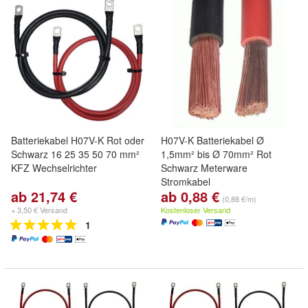
Batteriekabel H07V-K Rot oder
H07V-K Batteriekabel Ø
Schwarz 16 25 35 50 70 mm²
1,5mm² bis Ø 70mm² Rot
KFZ Wechselrichter
Schwarz Meterware
Stromkabel
ab 21,74 €
ab 0,88 €
(0,88 €/m)
+ 3,50 € Versand
Kostenloser Versand
1