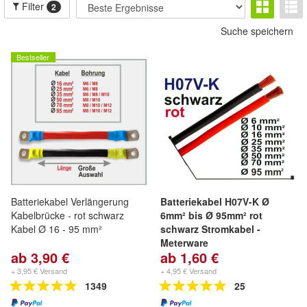
Filter
2
Suche speichern
Bestseller
Batteriekabel Verlängerung
Batteriekabel H07V-K Ø
Kabelbrücke - rot schwarz
6mm² bis Ø 95mm² rot
Kabel Ø 16 - 95 mm²
schwarz Stromkabel -
Meterware
ab 3,90 €
ab 1,60 €
+ 3,95 € Versand
+ 4,95 € Versand
1349
25