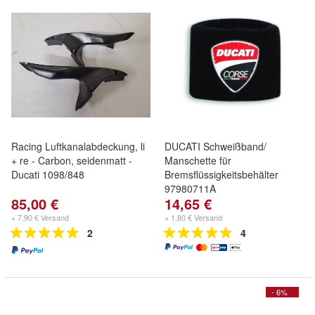
Racing Luftkanalabdeckung, li
DUCATI Schweißband/
+ re - Carbon, seidenmatt -
Manschette für
Ducati 1098/848
Bremsflüssigkeitsbehälter
97980711A
85,00 €
14,65 €
+ 7,90 € Versand
+ 1,80 € Versand
2
4
- 6%