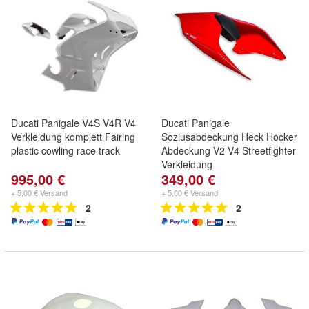
Ducati Panigale V4S V4R V4
Ducati Panigale
Verkleidung komplett Fairing
Soziusabdeckung Heck Höcker
plastic cowling race track
Abdeckung V2 V4 Streetfighter
Verkleidung
995,00 €
349,00 €
+ 5,00 € Versand
+ 5,00 € Versand
2
2