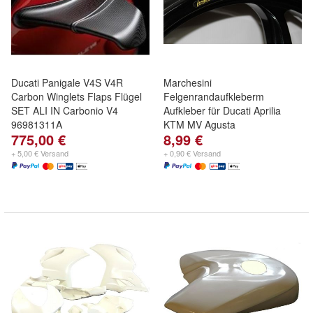
Ducati Panigale V4S V4R
Marchesini
Carbon Winglets Flaps Flügel
Felgenrandaufkleberm
SET ALI IN Carbonio V4
Aufkleber für Ducati Aprilia
96981311A
KTM MV Agusta
775,00 €
8,99 €
+ 5,00 € Versand
+ 0,90 € Versand