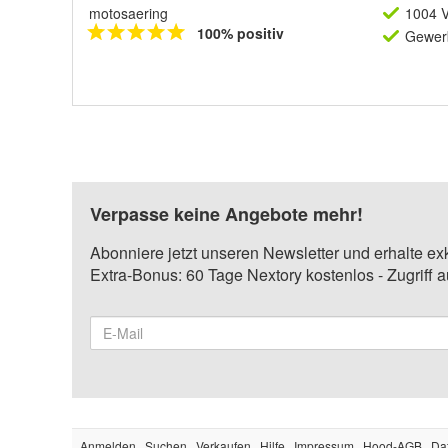
motosaering
1004 V
100% positiv
Gewerb
Verpasse keine Angebote mehr!
Abonniere jetzt unseren Newsletter und erhalte ex
Extra-Bonus: 60 Tage Nextory kostenlos - Zugriff 
Anmelden
Suchen
Verkaufen
Hilfe
Impressum
Hood-AGB
Da