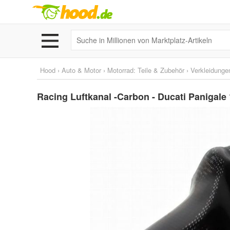
Hood
›
Auto & Motor
›
Motorrad: Teile & Zubehör
›
Verkleidunge
Racing Luftkanal -Carbon - Ducati Panigale