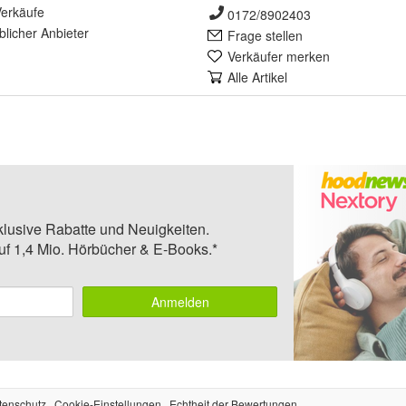
erkäufe
0172/8902403
lich
er Anbieter
Frage stellen
Verkäufer merken
Alle Artikel
klusive Rabatte und Neuigkeiten.
auf 1,4 Mio. Hörbücher & E-Books.*
Anmelden
tenschutz
Cookie-Einstellungen
Echtheit der Bewertungen