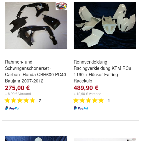
Rahmen- und
Rennverkleidung
Schwingenschonerset -
Racingverkleidung KTM RC8
Carbon- Honda CBR600 PC40
1190 + Höcker Fairing
Baujahr 2007-2012
Racekuip
275,00 €
489,90 €
+ 8,90 € Versand
+ 12,90 € Versand
2
1