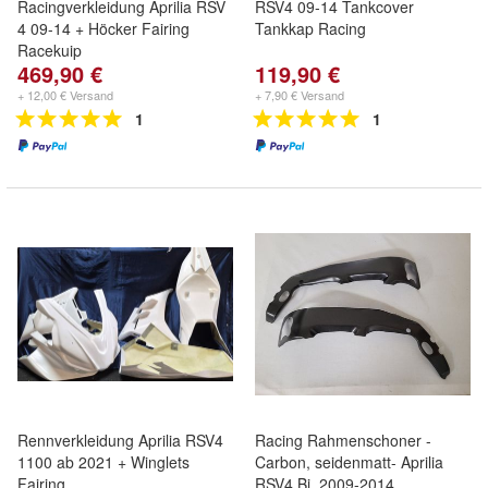
Racingverkleidung Aprilia RSV
RSV4 09-14 Tankcover
4 09-14 + Höcker Fairing
Tankkap Racing
Racekuip
469,90 €
119,90 €
+ 12,00 € Versand
+ 7,90 € Versand
1
1
Rennverkleidung Aprilia RSV4
Racing Rahmenschoner -
1100 ab 2021 + Winglets
Carbon, seidenmatt- Aprilia
Fairing
RSV4 Bj. 2009-2014