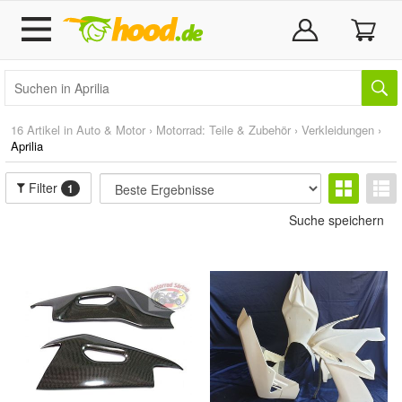
16 Artikel in
Auto & Motor
›
Motorrad: Teile & Zubehör
›
Verkleidungen
›
Aprilia
Filter
1
Suche speichern