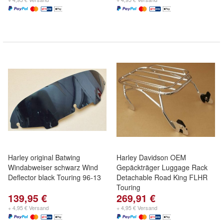
Harley original Batwing
Harley Davidson OEM
Windabweiser schwarz Wind
Gepäckträger Luggage Rack
Deflector black Touring 96-13
Detachable Road King FLHR
Touring
139,95 €
269,91 €
+ 4,95 € Versand
+ 4,95 € Versand