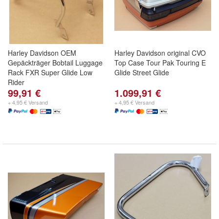
Harley Davidson OEM
Harley Davidson original CVO
Gepäckträger Bobtail Luggage
Top Case Tour Pak Touring E
Rack FXR Super Glide Low
Glide Street Glide
Rider
99,91 €
1.099,91 €
+ 4,95 € Versand
+ 4,95 € Versand