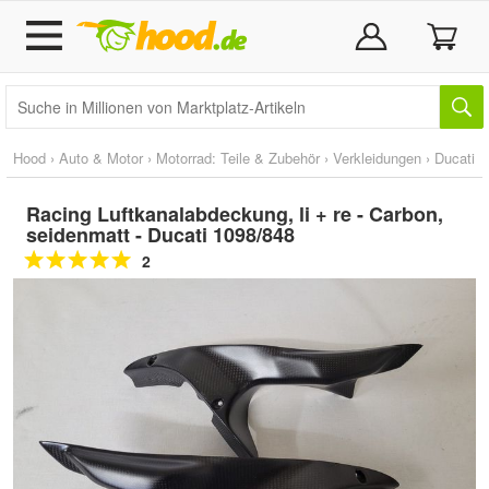
Hood
›
Auto & Motor
›
Motorrad: Teile & Zubehör
›
Verkleidungen
›
Ducati
Racing Luftkanalabdeckung, li + re - Carbon,
seidenmatt - Ducati 1098/848
2