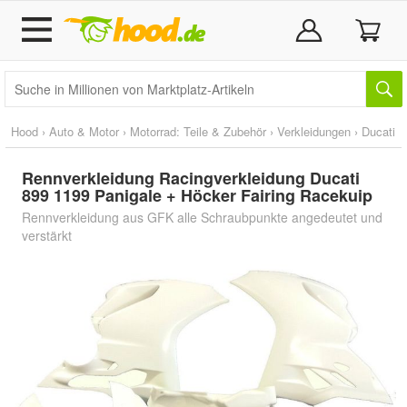
Hood
›
Auto & Motor
›
Motorrad: Teile & Zubehör
›
Verkleidungen
›
Ducati
Rennverkleidung Racingverkleidung Ducati
899 1199 Panigale + Höcker Fairing Racekuip
Rennverkleidung aus GFK alle Schraubpunkte angedeutet und
verstärkt