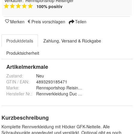
Verkäufer:
Rennsportshop Reisinger
100% positiv
Merken
Preis vorschlagen
Teilen
Produktdetails
Zahlung, Versand & Rückgabe
Produktsicherheit
Artikelmerkmale
Zustand:
Neu
GTIN / EAN:
4893293185471
Marke:
Rennsportshop Reisinger
Hersteller Nr.:
Rennverkleidung Duc 899 1199
Kurzbeschreibung
Komplette Rennverkleidung mit Höcker GFK-Neiteile. Alle
Schraubpunkte angedeutet und verstärkt. Optional gibt es noch