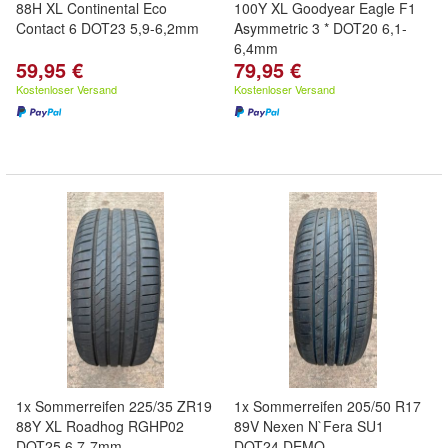
88H XL Continental Eco
100Y XL Goodyear Eagle F1
Contact 6 DOT23 5,9-6,2mm
Asymmetric 3 * DOT20 6,1-
6,4mm
59,95 €
79,95 €
Kostenloser Versand
Kostenloser Versand
1x Sommerreifen 225/35 ZR19
1x Sommerreifen 205/50 R17
88Y XL Roadhog RGHP02
89V Nexen N`Fera SU1
DOT25 6,7-7mm
DOT24 DEMO