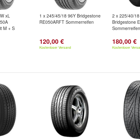
5W xL
1 x 245/45/18 96Y Bridgestone
2 x 225/40/1
050A
RE050ARFT Sommerreifen
Bridgestone 
t M + S
Sommerreife
120,00 €
180,00 €
Kostenloser Versand
Kostenloser Vers