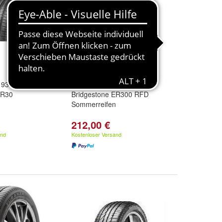
6 93H
2 x 215/55/16 97H
ER30
Bridgestone ER300 RFD
n
Sommerreifen
212,00 €
and
Kostenloser Versand