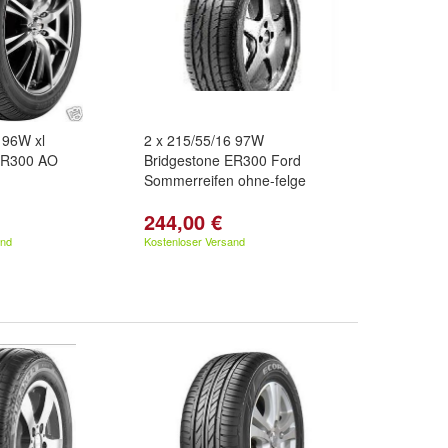
 96W xl
2 x 215/55/16 97W
ER300 AO
Bridgestone ER300 Ford
n
Sommerreifen ohne-felge
244,00 €
and
Kostenloser Versand