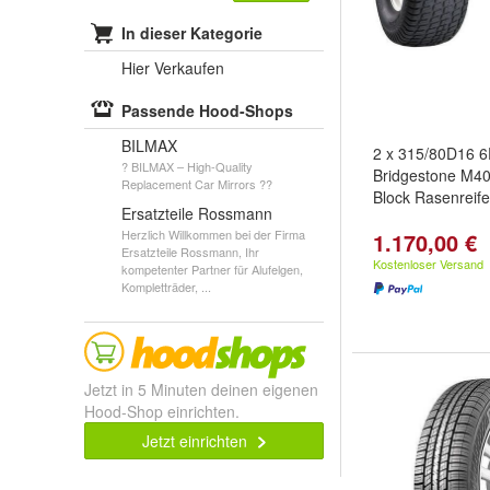
In dieser Kategorie
Hier Verkaufen
Passende Hood-Shops
BILMAX
2 x 315/80D16 
? BILMAX – High-Quality
Bridgestone M40
Replacement Car Mirrors ??
Block Rasenreif
Ersatzteile Rossmann
Herzlich Willkommen bei der Firma
1.170,00 €
Ersatzteile Rossmann, Ihr
Kostenloser Versand
kompetenter Partner für Alufelgen,
Kompletträder, ...
Jetzt in 5 Minuten deinen eigenen
Hood-Shop einrichten.
Jetzt einrichten