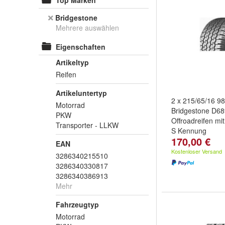
Top Marken
Bridgestone
Mehrere auswählen
Eigenschaften
Artikeltyp
Reifen
Artikeluntertyp
2 x 215/65/16 9
Motorrad
Bridgestone D68
PKW
Offroadreifen mit
Transporter - LLKW
S Kennung
170,00 €
EAN
Kostenloser Versand
3286340215510
3286340330817
3286340386913
Mehr
Fahrzeugtyp
Motorrad