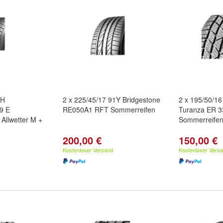
8H
2 x 225/45/17 91Y Bridgestone
2 x 195/50/16
9 E
RE050A1 RFT Sommerreifen
Turanza ER 
 Allwetter M +
Sommerreife
200,00 €
150,00 €
Kostenloser Versand
Kostenloser Vers