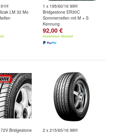
8 91H
1 x 195/60/16 99H
Blizak LM 32 Mo
Bridgestone ER30C
eifen
Sommerreifen mit M + S
Kennung
92,00 €
and
Kostenloser Versand
 72V Bridgestone
2 x 215/65/16 98H