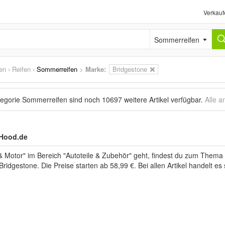
Verkauf
Sommerreifen
en
›
Reifen
›
Sommerreifen
>
Marke
:
Bridgestone
tegorie Sommerreifen sind noch
10697 weitere Artikel
verfügbar.
Alle a
 Hood.de
Motor" im Bereich "Autoteile & Zubehör" geht, findest du zum Thema 
Bridgestone. Die Preise starten ab 58,99 €. Bei allen Artikel handelt e