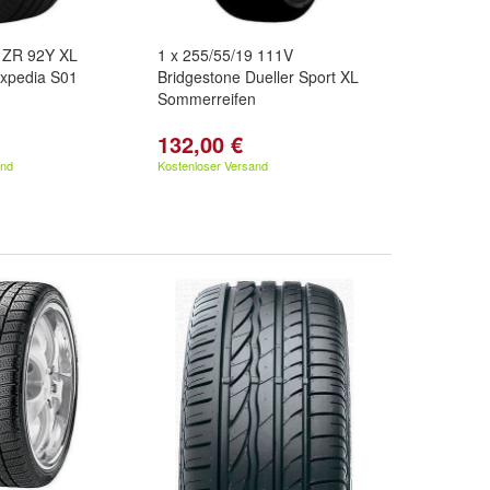
8 ZR 92Y XL
1 x 255/55/19 111V
Expedia S01
Bridgestone Dueller Sport XL
n
Sommerreifen
132,00 €
and
Kostenloser Versand