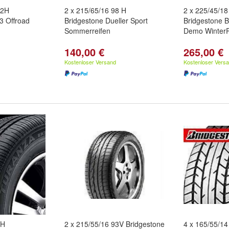
02H
2 x 215/65/16 98 H
2 x 225/45/1
3 Offroad
Bridgestone Dueller Sport
Bridgestone 
Sommerreifen
Demo WinterR
140,00 €
265,00 €
Kostenloser Versand
Kostenloser Vers
1H
2 x 215/55/16 93V Bridgestone
4 x 165/55/14