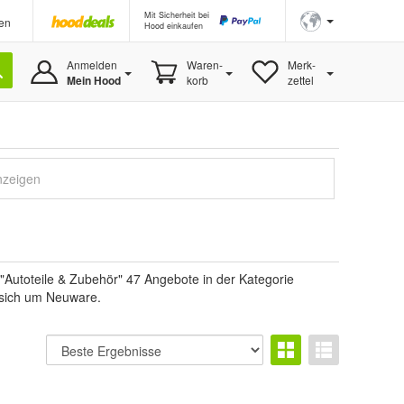
Mit Sicherheit bei
en
Hood einkaufen
Anmelden
Waren-
Merk-
Mein Hood
korb
zettel
nzeigen
"Autoteile & Zubehör" 47 Angebote in der Kategorie
s sich um Neuware.