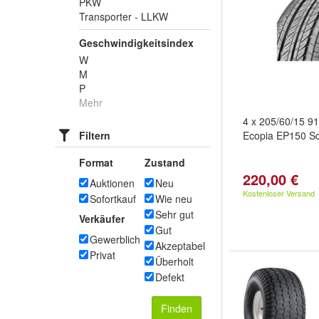
PKW
Transporter - LLKW
Geschwindigkeitsindex
W
M
P
Mehr
4 x 205/60/15 9
Filtern
Ecopia EP150 S
Format
Zustand
220,00 €
Auktionen
Neu
Kostenloser Versand
Sofortkauf
Wie neu
Sehr gut
Verkäufer
Gut
Gewerblich
Akzeptabel
Privat
Überholt
Defekt
Finden