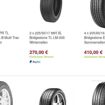
6PR TL
2 x 225/50/17 98H XL
4 x 205/60/16
-B Multi Trac
Bridgestone TL LM-005
Bridgestone 
en
Winterreifen
Sommerreife
270,00 €
410,00 €
Kostenloser Versand
Kostenloser Vers