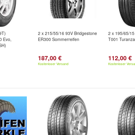
9T)
2 x 215/55/16 93V Bridgestone
2 x 195/65/15
0 Evo,
ER300 Sommerreifen
T001 Turanza
SH)
187,00 €
112,00 €
Kostenloser Versand
Kostenloser Vers