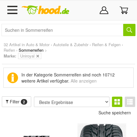
32 Artikel in
Auto & Motor
›
Autoteile & Zubehör
›
Reifen & Felgen
›
Reifen
›
Sommerreifen
>
Marke
:
Uniroyal
In der Kategorie Sommerreifen sind noch
10712
weitere Artikel
verfügbar.
Alle anzeigen
Filter
2
Suche speichern