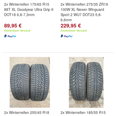
2x Winterreifen 175/65 R15
2x Winterreifen 275/35 ZR19
88T XL Goodyear Ultra Grip 9
100W XL Nexen Winguard
DOT18 6,8-7,3mm
Sport 2 WU7 DOT23 5,8-
6,6mm
89,95 €
229,95 €
Kostenloser Versand
Kostenloser Versand
2x Winterreifen 255/45 R18
2x Winterreifen 185/55 R15