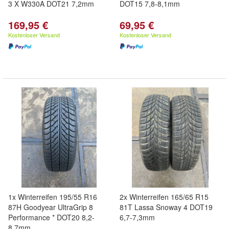
3 X W330A DOT21 7,2mm
DOT15 7,8-8,1mm
169,95 €
69,95 €
Kostenloser Versand
Kostenloser Versand
1x Winterreifen 195/55 R16
2x Winterreifen 165/65 R15
87H Goodyear UltraGrip 8
81T Lassa Snoway 4 DOT19
Performance * DOT20 8,2-
6,7-7,3mm
8,7mm