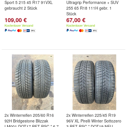
Sport 5 215 45 R17 91VXL
Ultragrip Performance + SUV
gebraucht 2 Stück
255 65 R18 111H gebr. 1
Stück
109,00 €
67,00 €
Kostenloser Versand
Kostenloser Versand
2x Winterreifen 205/60 R16
2x Winterreifen 225/45 R19
92H Bridgestone Blizzak
96V XL Pirelli Winter Sottozero
LM001 DOT17 RFT RSC * 6,7-
3 RFT RSC * DOT19 NEU