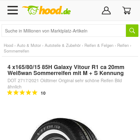
Hood
›
Auto & Motor
›
Autoteile & Zubehör
›
Reifen & Felgen
›
Reifen
›
Sommerreifen
4 x165/80/15 85H Galaxy Vitour R1 ca 20mm
Weißwan Sommerreifen mit M + S Kennung
DOT 2717/2021 Oldtimer Original sehr schöne Reifen Bild
ähnlich
10