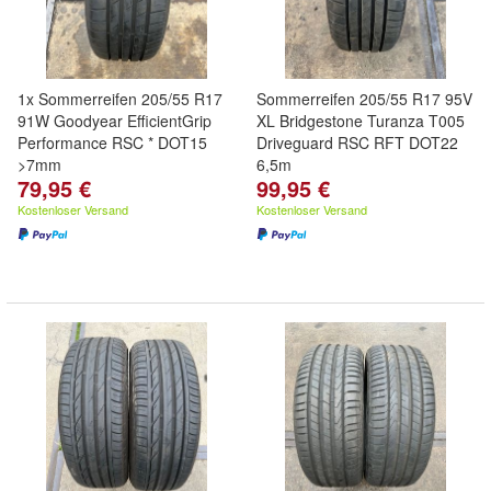
1x Sommerreifen 205/55 R17
Sommerreifen 205/55 R17 95V
91W Goodyear EfficientGrip
XL Bridgestone Turanza T005
Performance RSC * DOT15
Driveguard RSC RFT DOT22
>7mm
6,5m
79,95 €
99,95 €
Kostenloser Versand
Kostenloser Versand