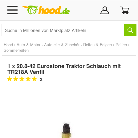
Hood
›
Auto & Motor
›
Autoteile & Zubehör
›
Reifen & Felgen
›
Reifen
›
Sommerreifen
1 x 20.8-42 Eurostone Traktor Schlauch mit
TR218A Ventil
2