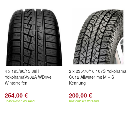
4 x 195/60/15 88H
2 x 235/70/16 107S Yokohama
YokohamaV902A WDrive
G012 Allweter mit M + S
Winterreifen
Kennung
254,00 €
200,00 €
Kostenloser Versand
Kostenloser Versand