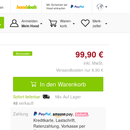
Mit Sicherheit bei
en
Hood einkaufen
Anmelden
Waren-
Merk-
Mein Hood
korb
zettel
99,90 €
Bestseller
inkl. MwSt.
Versandkosten nur 8,90 €
In den Warenkorb
Sofort lieferbar
10+
Auf Lager
48
 verkauft
Zahlung
,
,
,
Kreditkarte, Lastschrift,
Ratenzahlung, Vorkasse per