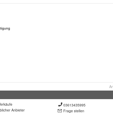
Ar
erkäufe
03613435995
lich
er Anbieter
Frage stellen