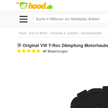
Hood
›
Auto & Motor
›
Autoteile & Zubehör
›
Karosserieteile
Original VW T-Roc Dämpfung Motorhau
47
Bewertungen