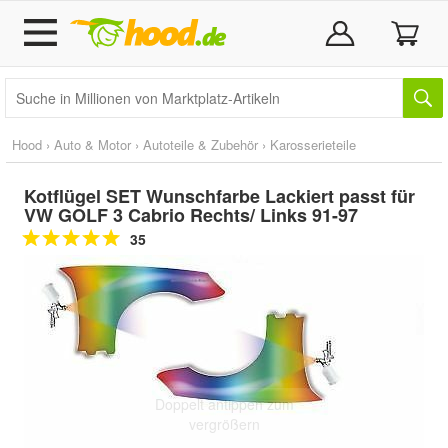
Hood
›
Auto & Motor
›
Autoteile & Zubehör
›
Karosserieteile
Kotflügel SET Wunschfarbe Lackiert passt für
VW GOLF 3 Cabrio Rechts/ Links 91-97
35
Doppelt antippen zum
vergrößern