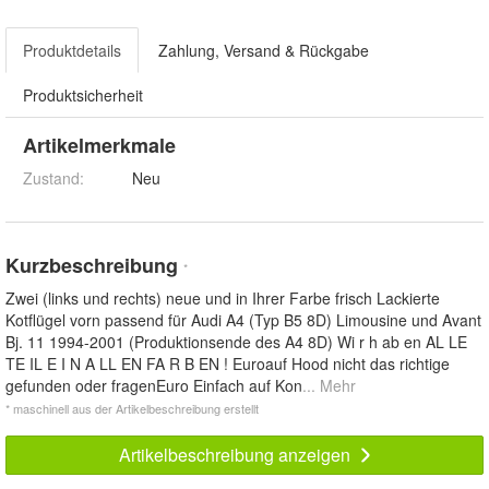
Produktdetails
Zahlung, Versand & Rückgabe
Produktsicherheit
Artikelmerkmale
Zustand:
Neu
Kurzbeschreibung
*
Zwei (links und rechts) neue und in Ihrer Farbe frisch Lackierte
Kotflügel vorn passend für Audi A4 (Typ B5 8D) Limousine und Avant
Bj. 11 1994-2001 (Produktionsende des A4 8D) Wi r h ab en AL LE
TE IL E I N A LL EN FA R B EN ! Euroauf Hood nicht das richtige
gefunden oder fragenEuro Einfach auf Kon
... Mehr
* maschinell aus der Artikelbeschreibung erstellt
Artikelbeschreibung anzeigen