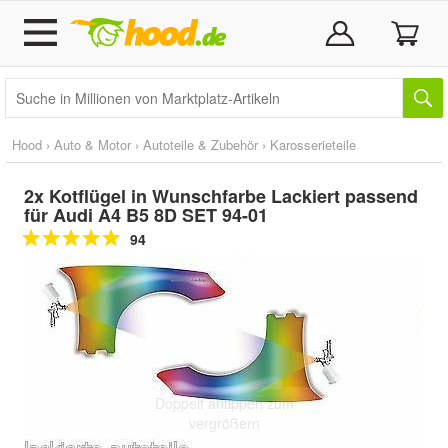
Hood
›
Auto & Motor
›
Autoteile & Zubehör
›
Karosserieteile
2x Kotflügel in Wunschfarbe Lackiert passend
für Audi A4 B5 8D SET 94-01
94
Doppelt antippen zum
vergrößern