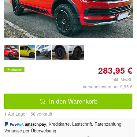
Doppelt antippen zum
vergrößern
283,95 €
Bestseller
inkl. MwSt.
Versandkosten nur 9,95 €
In den Warenkorb
1
Auf Lager
58
 verkauft
,
, Kreditkarte, Lastschrift, Ratenzahlung,
Vorkasse per Überweisung