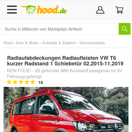
Hood
›
Auto & Motor
›
Autoteile & Zubehör
›
Karosserieteile
Radlaufabdeckungen Radlaufleisten VW T6
kurzer Radstand 1 Schiebetür 02.2015-11.2019
KEIN FOLIE! - 3D geformter ABS Kunststoff passgenau für Ihr
Fahrzeug gefertigt
18